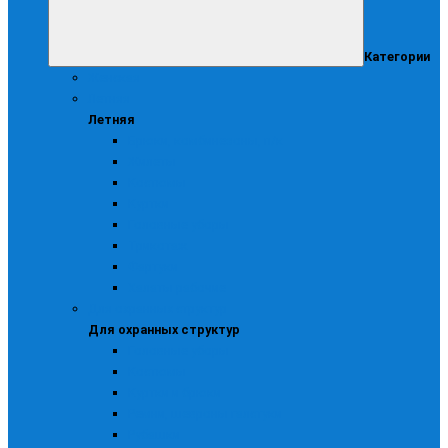
Категории
Женская
Летняя
Летняя
Брюки, комбинезоны, п/к
Жилеты
Костюмы
Куртки
Головные уборы
Трикотаж
Фартуки
Халаты рабочие
Для охранных структур
Для охранных структур
Головные уборы
Костюмы
Куртки и брюки
Ремни, шевроны галстуки
Рубашки