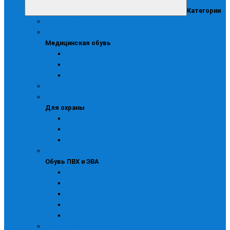
Категории
Аксессуары
Медицинская обувь
Медицинская обувь
Сабо
Сабо медицинские
Туфли для медиков
Детская и подростковая
Для охраны
Для охраны
Берцы
Зимняя
Летняя
Обувь ПВХ и ЭВА
Обувь ПВХ и ЭВА
Галоши
Детская обувь ПВХ и ЭВА
Сапоги для рыбалки
Сапоги ПВХ
Утепленная
Повседневная рабочая