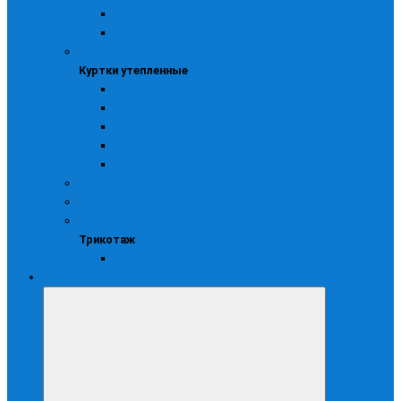
Мужские
Черные
Куртки утепленные
Куртки утепленные
Женские
Мужские
Синие
Со светоотражающими элементами
Черные
Медицинская
Сигнальная
Трикотаж
Трикотаж
Термобелье
Рабочая обувь