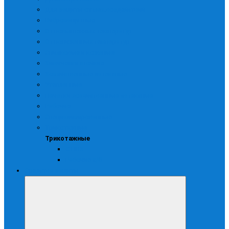
Для защиты от мех.воздействий
Виброзащитные
От повышенных температур
От пониженных температур
Спилковые и кожаные
Химически стойкие
Хозяйственные латексные
Утепленные
Печатки хозяйственные латексные
Рабочие
Специализированные
Трикотажные
Трикотажные
С ПВХ
Рабочие х/б
Средства защиты