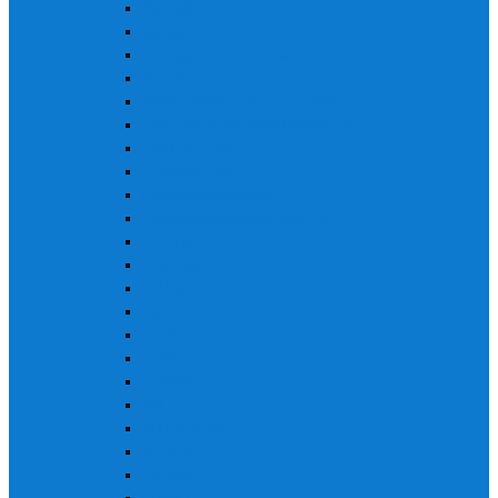
ДИОЛД
Дрели
Электрические мойки
Электролобзики
Шлифмашины угловые (УШМ)
Сварочные аппараты инверторы
Перфораторы
Компрессоры
Погружные насосы
Электроинструмент ДИОЛД
РЕСАНТА
KARCHER
STURM
ВИХРЬ
ЗУБР
Makita
КАЛИБР
Skil
ИНТЕРСКОЛ
PRORAB
TELWIN