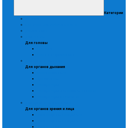
Категории
Аптечки
Безопасность рабочего места
Диэлектрика
Для головы
Для головы
Каскетки
Каски и подшлемники
Для органов дыхания
Для органов дыхания
Маски защитные
Противогазы
Респираторы
Респираторы для защиты от газов
Респираторы с клапаном
Для органов зрения и лица
Для органов зрения и лица
Очки защитные закрытые
Очки защитные открытые
Очки сварщика