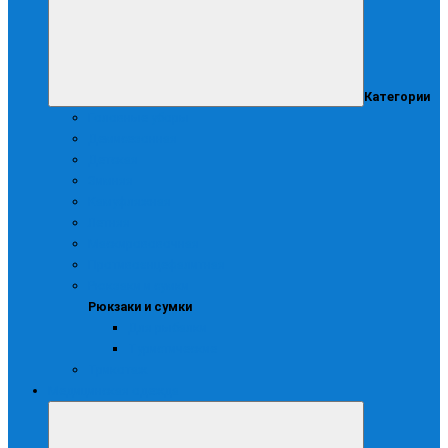
Категории
Головные уборы
Демисезонная
Детская
Зимняя
Камуфляжная
Летняя
Маскирововочная
Противоэнцефалитная
Рюкзаки и сумки
Рюкзаки и сумки
Для рыбалки
Туристические
Трикотаж
Медицинская одежда