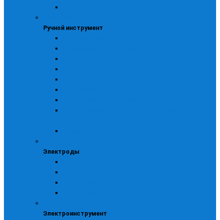
Для электроинструмента
Ручной инструмент
Ручной инструмент
Изоляционные материалы
Напильники, ножи и кернеры
Прочий инструмент
Ручной измерительный
Слесарный
Столярный
Строительно-отделочный
Строительные пистолеты, заклепочники и
стеклорезы
Тачки, стремянки
Электроды
Электроды
Прочие электроды
Электроды ЛЭЗ МР -3А
Электроды ЛЭЗ МР -3С
Электроды сычевские
Электроинструмент
Электроинструмент