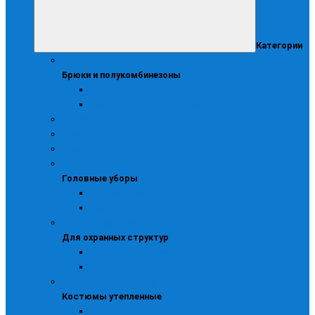
Категории
Брюки и полукомбинезоны
Брюки и полукомбинезоны
Брюки
Зимние полукомбинезоны
Демисезонная
Женская
Жилеты
Головные уборы
Головные уборы
Зимние кепи
Шапки
Для охранных структур
Для охранных структур
Костюмы охранника
Куртки охранника
Костюмы утепленные
Костюмы утепленные
Женские