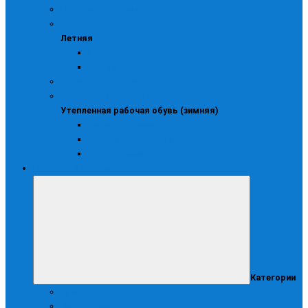
Повседневная зимняя
Летняя
Летняя
Ботинки
Сапоги
Распродажа обуви
Утепленная рабочая обувь (зимняя)
Утепленная рабочая обувь (зимняя)
Зимние ботинки
Зимние полуботинки
Сапоги зимние
Перчатки и рукавицы
Категории
Краги
Диэлектрические