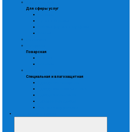
Для сферы услуг
Для сферы услуг
Костюмы
Куртки и блузоны
Рабочие фартуки и сарафаны
Халаты
Сигнальная
Поварская
Поварская
Колпаки
Костюмы
Специальная и влагозащитная
Специальная и влагозащитная
Одежда влагозащитная
Одежда для защиты от ВБФ
Одежда жаростойкая
Одноразовая одежда
Фартуки и нарукавники
Охота, рыбалка, туризм