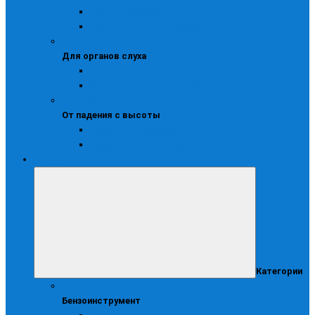
Щитки защитные
Щитки и маски сварочные
Для органов слуха
Для органов слуха
Беруши
Противошумные наушники
От падения с высоты
От падения с высоты
Удерживающие привязи
Удерживающие системы
Инструмент
Категории
Бензоинструмент
Бензоинструмент