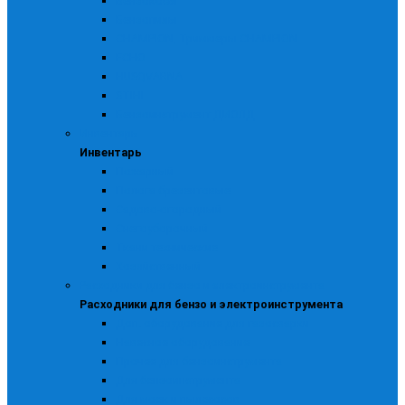
Бензокосы
Бензопилы
CHAMPION, Триммеры CHAMPION
ECHO
HUSQVARNA
STIHL
Бензоинструмент ДИОЛД
Инвентарь
Инвентарь
Пожарный
Полога брезентовые
Садово-огородный
Снегоуборочный
Ткани технические
Хозяйственный
Расходники для бензо и электроинструмента
Расходники для бензо и электроинструмента
Доп. оборудование для газосварки
Навесное оборудование
Прочее для бензоинструмента
Для бензоинструмента
Для моек и пылесосов