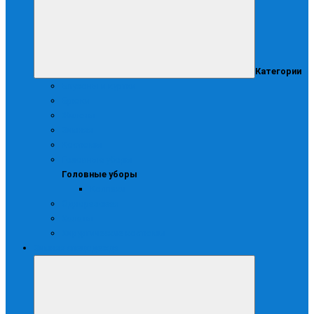
Категории
Блузоны и куртки
Брюки
Жилеты
Зимняя
Костюмы
Головные уборы
Головные уборы
Колпаки
Одноразовая
Халаты
Хирургические костюмы
Зимняя спецодежда