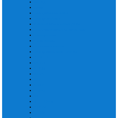
ДИОЛД
Дрели
Электрические мойки
Электролобзики
Шлифмашины угловые (УШМ)
Сварочные аппараты инверторы
Перфораторы
Компрессоры
Погружные насосы
Электроинструмент ДИОЛД
РЕСАНТА
KARCHER
STURM
ВИХРЬ
ЗУБР
Makita
КАЛИБР
Skil
ИНТЕРСКОЛ
PRORAB
TELWIN