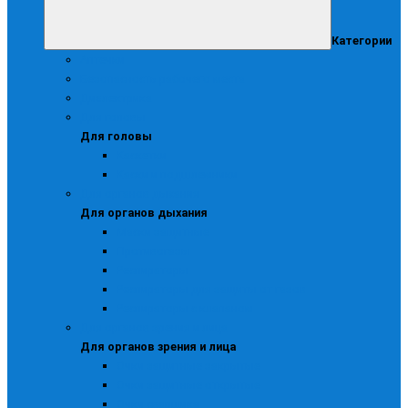
Категории
Аптечки
Безопасность рабочего места
Диэлектрика
Для головы
Для головы
Каскетки
Каски и подшлемники
Для органов дыхания
Для органов дыхания
Маски защитные
Противогазы
Респираторы
Респираторы для защиты от газов
Респираторы с клапаном
Для органов зрения и лица
Для органов зрения и лица
Очки защитные закрытые
Очки защитные открытые
Очки сварщика