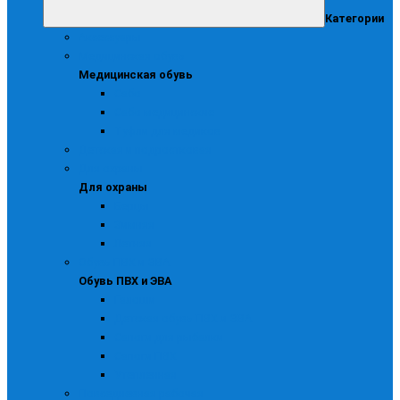
Категории
Аксессуары
Медицинская обувь
Медицинская обувь
Сабо
Сабо медицинские
Туфли для медиков
Детская и подростковая
Для охраны
Для охраны
Берцы
Зимняя
Летняя
Обувь ПВХ и ЭВА
Обувь ПВХ и ЭВА
Галоши
Детская обувь ПВХ и ЭВА
Сапоги для рыбалки
Сапоги ПВХ
Утепленная
Повседневная рабочая