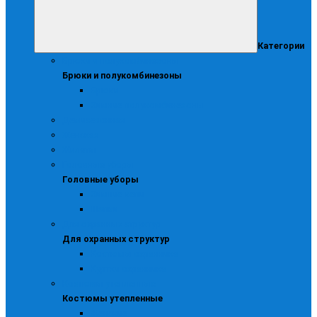
Категории
Брюки и полукомбинезоны
Брюки и полукомбинезоны
Брюки
Зимние полукомбинезоны
Демисезонная
Женская
Жилеты
Головные уборы
Головные уборы
Зимние кепи
Шапки
Для охранных структур
Для охранных структур
Костюмы охранника
Куртки охранника
Костюмы утепленные
Костюмы утепленные
Женские