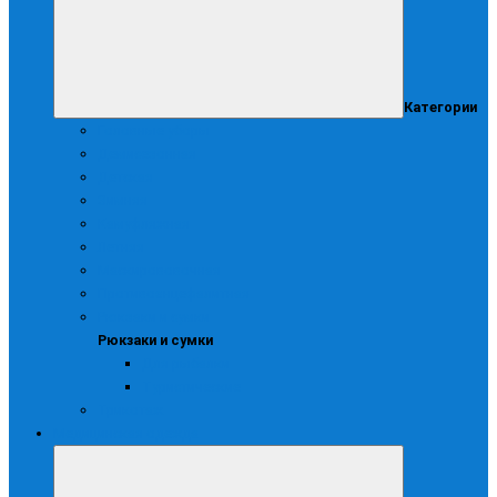
Категории
Головные уборы
Демисезонная
Детская
Зимняя
Камуфляжная
Летняя
Маскирововочная
Противоэнцефалитная
Рюкзаки и сумки
Рюкзаки и сумки
Для рыбалки
Туристические
Трикотаж
Медицинская одежда