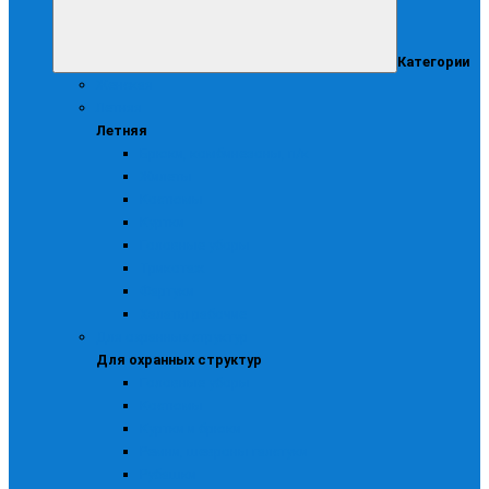
Категории
Женская
Летняя
Летняя
Брюки, комбинезоны, п/к
Жилеты
Костюмы
Куртки
Головные уборы
Трикотаж
Фартуки
Халаты рабочие
Для охранных структур
Для охранных структур
Головные уборы
Костюмы
Куртки и брюки
Ремни, шевроны галстуки
Рубашки