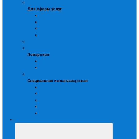
Для сферы услуг
Для сферы услуг
Костюмы
Куртки и блузоны
Рабочие фартуки и сарафаны
Халаты
Сигнальная
Поварская
Поварская
Колпаки
Костюмы
Специальная и влагозащитная
Специальная и влагозащитная
Одежда влагозащитная
Одежда для защиты от ВБФ
Одежда жаростойкая
Одноразовая одежда
Фартуки и нарукавники
Охота, рыбалка, туризм