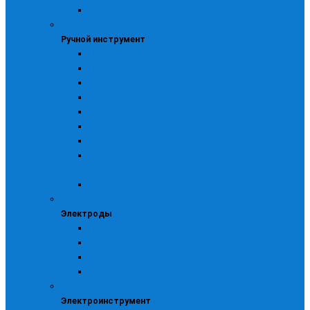
Для электроинструмента
Ручной инструмент
Ручной инструмент
Изоляционные материалы
Напильники, ножи и кернеры
Прочий инструмент
Ручной измерительный
Слесарный
Столярный
Строительно-отделочный
Строительные пистолеты, заклепочники и
стеклорезы
Тачки, стремянки
Электроды
Электроды
Прочие электроды
Электроды ЛЭЗ МР -3А
Электроды ЛЭЗ МР -3С
Электроды сычевские
Электроинструмент
Электроинструмент