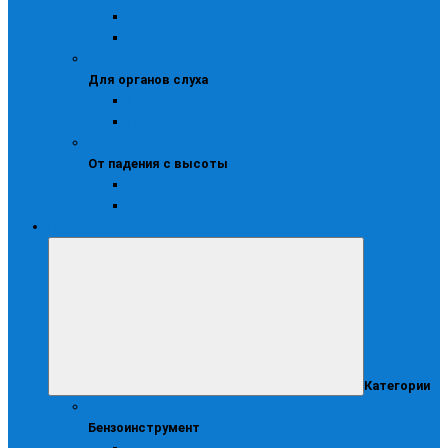
Щитки защитные
Щитки и маски сварочные
Для органов слуха
Для органов слуха
Беруши
Противошумные наушники
От падения с высоты
От падения с высоты
Удерживающие привязи
Удерживающие системы
Инструмент
Категории
Бензоинструмент
Бензоинструмент