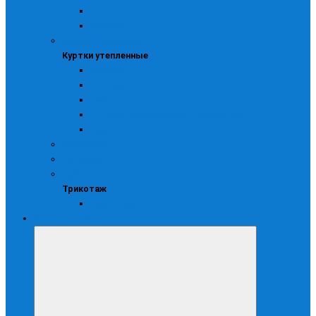
Мужские
Черные
Куртки утепленные
Куртки утепленные
Женские
Мужские
Синие
Со светоотражающими элементами
Черные
Медицинская
Сигнальная
Трикотаж
Трикотаж
Термобелье
Рабочая обувь