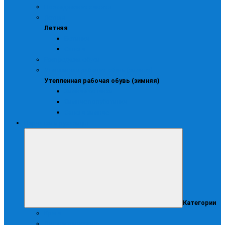
Повседневная зимняя
Летняя
Летняя
Ботинки
Сапоги
Распродажа обуви
Утепленная рабочая обувь (зимняя)
Утепленная рабочая обувь (зимняя)
Зимние ботинки
Зимние полуботинки
Сапоги зимние
Перчатки и рукавицы
Категории
Краги
Диэлектрические