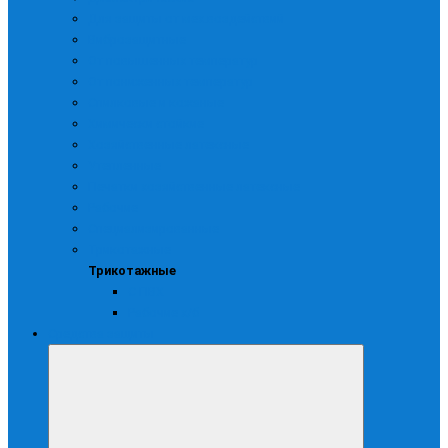
Для защиты от мех.воздействий
Виброзащитные
От повышенных температур
От пониженных температур
Спилковые и кожаные
Химически стойкие
Хозяйственные латексные
Утепленные
Печатки хозяйственные латексные
Рабочие
Специализированные
Трикотажные
Трикотажные
С ПВХ
Рабочие х/б
Средства защиты