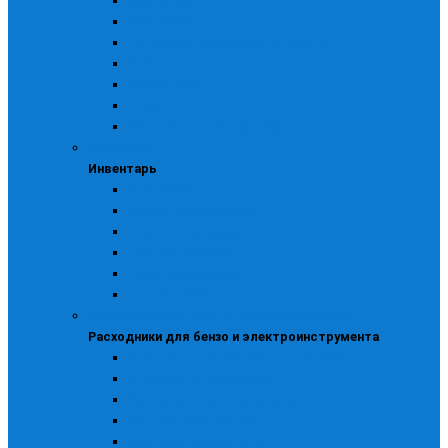
Бензокосы
Бензопилы
CHAMPION, Триммеры CHAMPION
ECHO
HUSQVARNA
STIHL
Бензоинструмент ДИОЛД
Инвентарь
Инвентарь
Пожарный
Полога брезентовые
Садово-огородный
Снегоуборочный
Ткани технические
Хозяйственный
Расходники для бензо и электроинструмента
Расходники для бензо и электроинструмента
Доп. оборудование для газосварки
Навесное оборудование
Прочее для бензоинструмента
Для бензоинструмента
Для моек и пылесосов