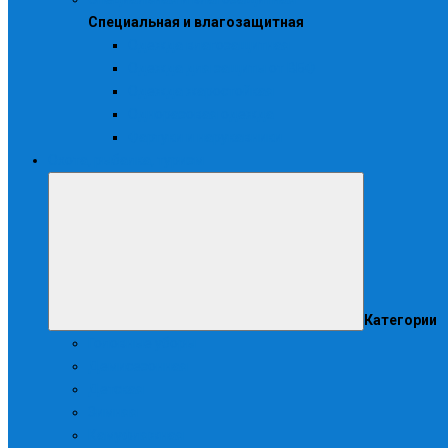
Специальная и влагозащитная
Одежда влагозащитная
Одежда для защиты от ВБФ
Одежда жаростойкая
Одноразовая одежда
Фартуки и нарукавники
Охота, рыбалка, туризм
Категории
Головные уборы
Демисезонная
Детская
Зимняя
Камуфляжная