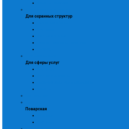
Халаты рабочие
Для охранных структур
Для охранных структур
Головные уборы
Костюмы
Куртки и брюки
Ремни, шевроны галстуки
Рубашки
Для сферы услуг
Для сферы услуг
Костюмы
Куртки и блузоны
Рабочие фартуки и сарафаны
Халаты
Сигнальная
Поварская
Поварская
Колпаки
Костюмы
Специальная и влагозащитная