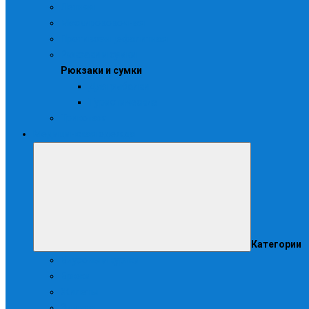
Летняя
Маскирововочная
Противоэнцефалитная
Рюкзаки и сумки
Рюкзаки и сумки
Для рыбалки
Туристические
Трикотаж
Медицинская одежда
Категории
Блузоны и куртки
Брюки
Жилеты
Зимняя