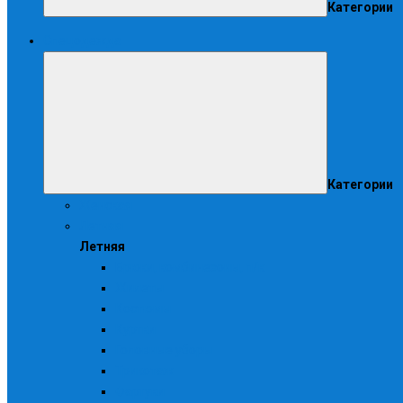
Категории
Спецодежда
Категории
Женская
Летняя
Летняя
Брюки, комбинезоны, п/к
Жилеты
Костюмы
Куртки
Головные уборы
Трикотаж
Фартуки