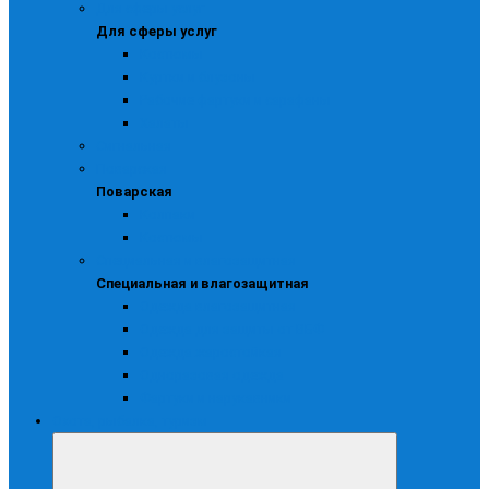
Для сферы услуг
Для сферы услуг
Костюмы
Куртки и блузоны
Рабочие фартуки и сарафаны
Халаты
Сигнальная
Поварская
Поварская
Колпаки
Костюмы
Специальная и влагозащитная
Специальная и влагозащитная
Одежда влагозащитная
Одежда для защиты от ВБФ
Одежда жаростойкая
Одноразовая одежда
Фартуки и нарукавники
Охота, рыбалка, туризм