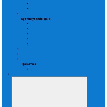
Мужские
Черные
Куртки утепленные
Куртки утепленные
Женские
Мужские
Синие
Со светоотражающими элементами
Черные
Медицинская
Сигнальная
Трикотаж
Трикотаж
Термобелье
Рабочая обувь