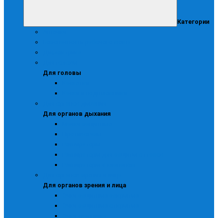
Категории
Аптечки
Безопасность рабочего места
Диэлектрика
Для головы
Для головы
Каскетки
Каски и подшлемники
Для органов дыхания
Для органов дыхания
Маски защитные
Противогазы
Респираторы
Респираторы для защиты от газов
Респираторы с клапаном
Для органов зрения и лица
Для органов зрения и лица
Очки защитные закрытые
Очки защитные открытые
Очки сварщика