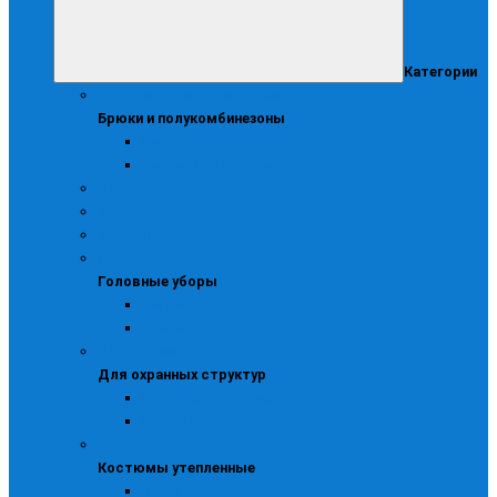
Категории
Брюки и полукомбинезоны
Брюки и полукомбинезоны
Брюки
Зимние полукомбинезоны
Демисезонная
Женская
Жилеты
Головные уборы
Головные уборы
Зимние кепи
Шапки
Для охранных структур
Для охранных структур
Костюмы охранника
Куртки охранника
Костюмы утепленные
Костюмы утепленные
Женские