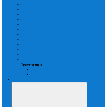
Для защиты от мех.воздействий
Виброзащитные
От повышенных температур
От пониженных температур
Спилковые и кожаные
Химически стойкие
Хозяйственные латексные
Утепленные
Печатки хозяйственные латексные
Рабочие
Специализированные
Трикотажные
Трикотажные
С ПВХ
Рабочие х/б
Средства защиты