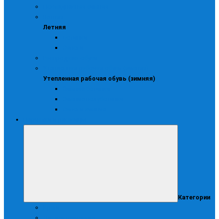
Повседневная зимняя
Летняя
Летняя
Ботинки
Сапоги
Распродажа обуви
Утепленная рабочая обувь (зимняя)
Утепленная рабочая обувь (зимняя)
Зимние ботинки
Зимние полуботинки
Сапоги зимние
Перчатки и рукавицы
Категории
Краги
Диэлектрические