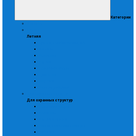
Категории
Женская
Летняя
Летняя
Брюки, комбинезоны, п/к
Жилеты
Костюмы
Куртки
Головные уборы
Трикотаж
Фартуки
Халаты рабочие
Для охранных структур
Для охранных структур
Головные уборы
Костюмы
Куртки и брюки
Ремни, шевроны галстуки
Рубашки