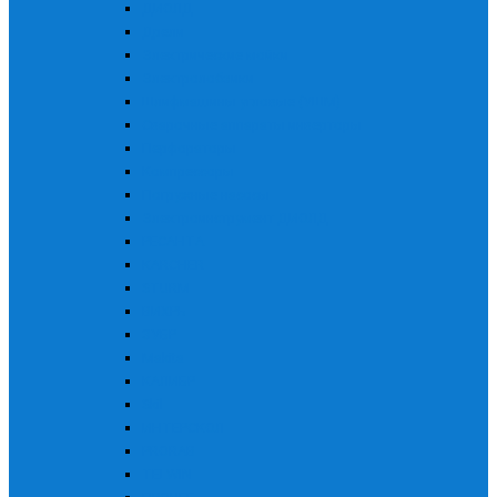
ДИОЛД
Дрели
Электрические мойки
Электролобзики
Шлифмашины угловые (УШМ)
Сварочные аппараты инверторы
Перфораторы
Компрессоры
Погружные насосы
Электроинструмент ДИОЛД
РЕСАНТА
KARCHER
STURM
ВИХРЬ
ЗУБР
Makita
КАЛИБР
Skil
ИНТЕРСКОЛ
PRORAB
TELWIN