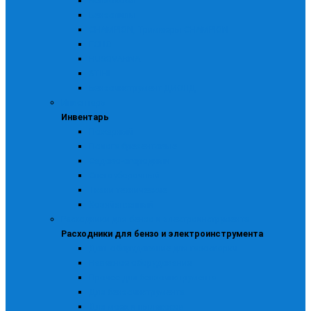
Бензокосы
Бензопилы
CHAMPION, Триммеры CHAMPION
ECHO
HUSQVARNA
STIHL
Бензоинструмент ДИОЛД
Инвентарь
Инвентарь
Пожарный
Полога брезентовые
Садово-огородный
Снегоуборочный
Ткани технические
Хозяйственный
Расходники для бензо и электроинструмента
Расходники для бензо и электроинструмента
Доп. оборудование для газосварки
Навесное оборудование
Прочее для бензоинструмента
Для бензоинструмента
Для моек и пылесосов