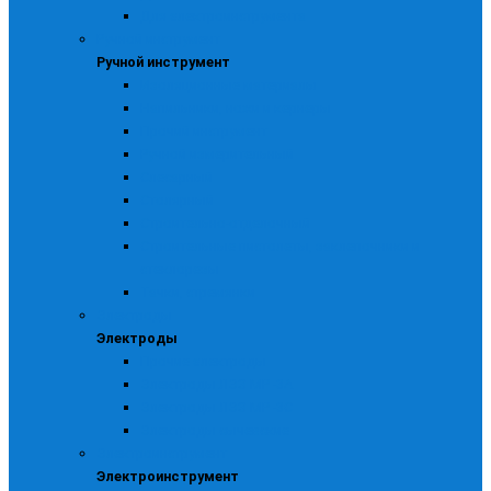
Для электроинструмента
Ручной инструмент
Ручной инструмент
Изоляционные материалы
Напильники, ножи и кернеры
Прочий инструмент
Ручной измерительный
Слесарный
Столярный
Строительно-отделочный
Строительные пистолеты, заклепочники и
стеклорезы
Тачки, стремянки
Электроды
Электроды
Прочие электроды
Электроды ЛЭЗ МР -3А
Электроды ЛЭЗ МР -3С
Электроды сычевские
Электроинструмент
Электроинструмент