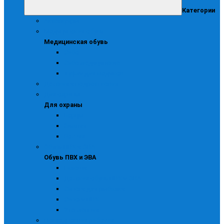
Категории
Аксессуары
Медицинская обувь
Медицинская обувь
Сабо
Сабо медицинские
Туфли для медиков
Детская и подростковая
Для охраны
Для охраны
Берцы
Зимняя
Летняя
Обувь ПВХ и ЭВА
Обувь ПВХ и ЭВА
Галоши
Детская обувь ПВХ и ЭВА
Сапоги для рыбалки
Сапоги ПВХ
Утепленная
Повседневная рабочая