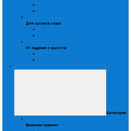
Щитки защитные
Щитки и маски сварочные
Для органов слуха
Для органов слуха
Беруши
Противошумные наушники
От падения с высоты
От падения с высоты
Удерживающие привязи
Удерживающие системы
Инструмент
Категории
Бензоинструмент
Бензоинструмент