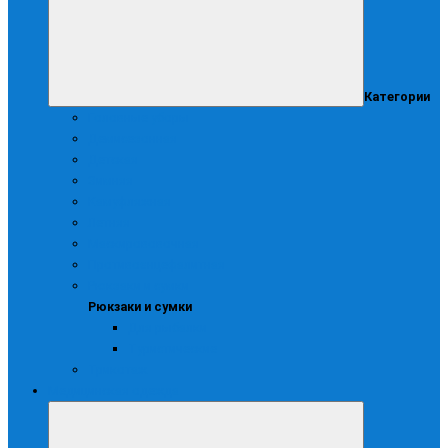
Категории
Головные уборы
Демисезонная
Детская
Зимняя
Камуфляжная
Летняя
Маскирововочная
Противоэнцефалитная
Рюкзаки и сумки
Рюкзаки и сумки
Для рыбалки
Туристические
Трикотаж
Медицинская одежда