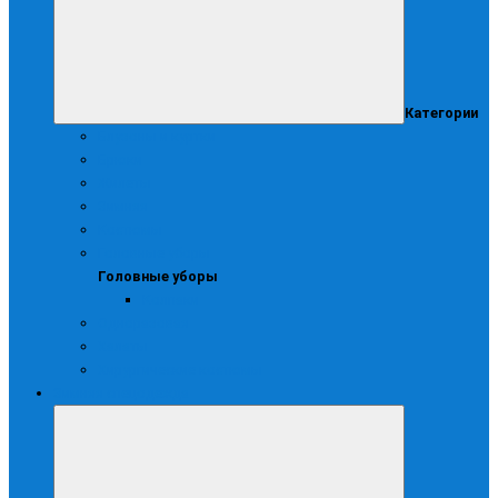
Категории
Блузоны и куртки
Брюки
Жилеты
Зимняя
Костюмы
Головные уборы
Головные уборы
Колпаки
Одноразовая
Халаты
Хирургические костюмы
Зимняя спецодежда