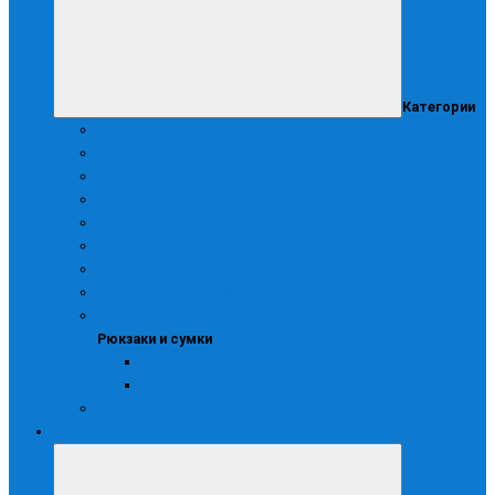
Категории
Головные уборы
Демисезонная
Детская
Зимняя
Камуфляжная
Летняя
Маскирововочная
Противоэнцефалитная
Рюкзаки и сумки
Рюкзаки и сумки
Для рыбалки
Туристические
Трикотаж
Медицинская одежда