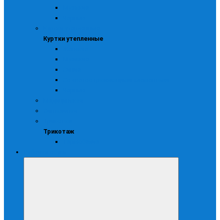
Мужские
Черные
Куртки утепленные
Куртки утепленные
Женские
Мужские
Синие
Со светоотражающими элементами
Черные
Медицинская
Сигнальная
Трикотаж
Трикотаж
Термобелье
Рабочая обувь