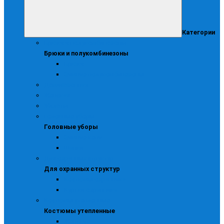
Категории
Брюки и полукомбинезоны
Брюки и полукомбинезоны
Брюки
Зимние полукомбинезоны
Демисезонная
Женская
Жилеты
Головные уборы
Головные уборы
Зимние кепи
Шапки
Для охранных структур
Для охранных структур
Костюмы охранника
Куртки охранника
Костюмы утепленные
Костюмы утепленные
Женские