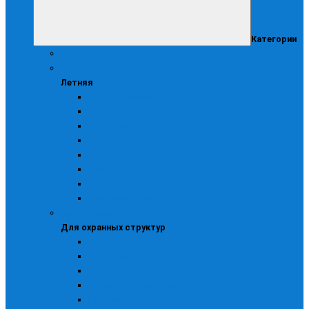
Категории
Женская
Летняя
Летняя
Брюки, комбинезоны, п/к
Жилеты
Костюмы
Куртки
Головные уборы
Трикотаж
Фартуки
Халаты рабочие
Для охранных структур
Для охранных структур
Головные уборы
Костюмы
Куртки и брюки
Ремни, шевроны галстуки
Рубашки