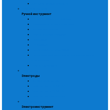
Для электроинструмента
Ручной инструмент
Ручной инструмент
Изоляционные материалы
Напильники, ножи и кернеры
Прочий инструмент
Ручной измерительный
Слесарный
Столярный
Строительно-отделочный
Строительные пистолеты, заклепочники и
стеклорезы
Тачки, стремянки
Электроды
Электроды
Прочие электроды
Электроды ЛЭЗ МР -3А
Электроды ЛЭЗ МР -3С
Электроды сычевские
Электроинструмент
Электроинструмент