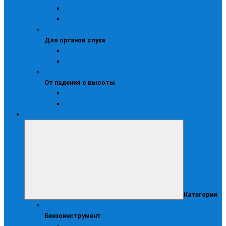
Щитки защитные
Щитки и маски сварочные
Для органов слуха
Для органов слуха
Беруши
Противошумные наушники
От падения с высоты
От падения с высоты
Удерживающие привязи
Удерживающие системы
Инструмент
Категории
Бензоинструмент
Бензоинструмент