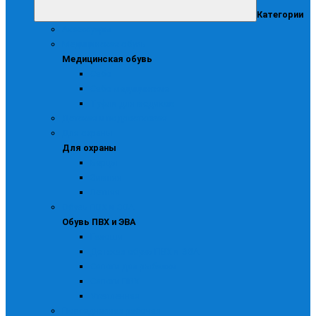
Категории
Аксессуары
Медицинская обувь
Медицинская обувь
Сабо
Сабо медицинские
Туфли для медиков
Детская и подростковая
Для охраны
Для охраны
Берцы
Зимняя
Летняя
Обувь ПВХ и ЭВА
Обувь ПВХ и ЭВА
Галоши
Детская обувь ПВХ и ЭВА
Сапоги для рыбалки
Сапоги ПВХ
Утепленная
Повседневная рабочая