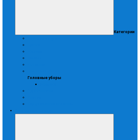
Категории
Блузоны и куртки
Брюки
Жилеты
Зимняя
Костюмы
Головные уборы
Головные уборы
Колпаки
Одноразовая
Халаты
Хирургические костюмы
Зимняя спецодежда