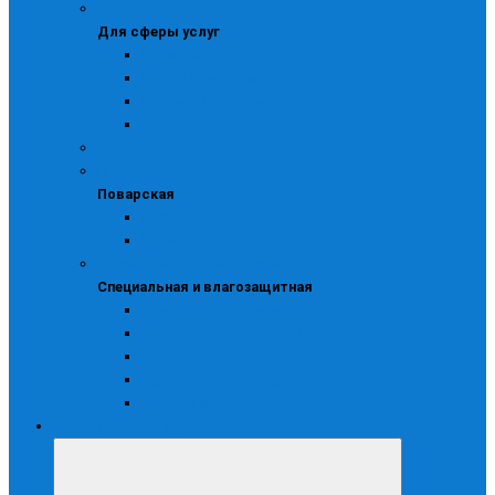
Для сферы услуг
Для сферы услуг
Костюмы
Куртки и блузоны
Рабочие фартуки и сарафаны
Халаты
Сигнальная
Поварская
Поварская
Колпаки
Костюмы
Специальная и влагозащитная
Специальная и влагозащитная
Одежда влагозащитная
Одежда для защиты от ВБФ
Одежда жаростойкая
Одноразовая одежда
Фартуки и нарукавники
Охота, рыбалка, туризм