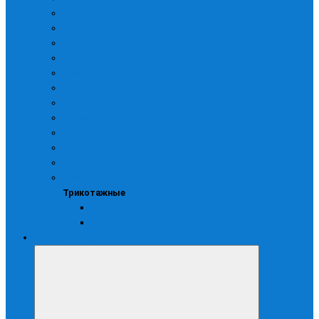
Для защиты от мех.воздействий
Виброзащитные
От повышенных температур
От пониженных температур
Спилковые и кожаные
Химически стойкие
Хозяйственные латексные
Утепленные
Печатки хозяйственные латексные
Рабочие
Специализированные
Трикотажные
Трикотажные
С ПВХ
Рабочие х/б
Средства защиты