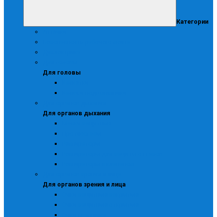
Категории
Аптечки
Безопасность рабочего места
Диэлектрика
Для головы
Для головы
Каскетки
Каски и подшлемники
Для органов дыхания
Для органов дыхания
Маски защитные
Противогазы
Респираторы
Респираторы для защиты от газов
Респираторы с клапаном
Для органов зрения и лица
Для органов зрения и лица
Очки защитные закрытые
Очки защитные открытые
Очки сварщика