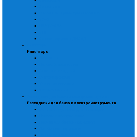
Бензокосы
Бензопилы
CHAMPION, Триммеры CHAMPION
ECHO
HUSQVARNA
STIHL
Бензоинструмент ДИОЛД
Инвентарь
Инвентарь
Пожарный
Полога брезентовые
Садово-огородный
Снегоуборочный
Ткани технические
Хозяйственный
Расходники для бензо и электроинструмента
Расходники для бензо и электроинструмента
Доп. оборудование для газосварки
Навесное оборудование
Прочее для бензоинструмента
Для бензоинструмента
Для моек и пылесосов