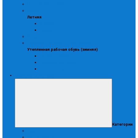
Повседневная зимняя
Летняя
Летняя
Ботинки
Сапоги
Распродажа обуви
Утепленная рабочая обувь (зимняя)
Утепленная рабочая обувь (зимняя)
Зимние ботинки
Зимние полуботинки
Сапоги зимние
Перчатки и рукавицы
Категории
Краги
Диэлектрические