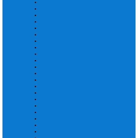
ДИОЛД
Дрели
Электрические мойки
Электролобзики
Шлифмашины угловые (УШМ)
Сварочные аппараты инверторы
Перфораторы
Компрессоры
Погружные насосы
Электроинструмент ДИОЛД
РЕСАНТА
KARCHER
STURM
ВИХРЬ
ЗУБР
Makita
КАЛИБР
Skil
ИНТЕРСКОЛ
PRORAB
TELWIN