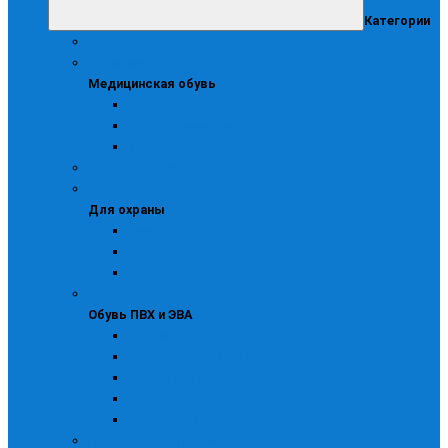
Категории
Аксессуары
Медицинская обувь
Медицинская обувь
Сабо
Сабо медицинские
Туфли для медиков
Детская и подростковая
Для охраны
Для охраны
Берцы
Зимняя
Летняя
Обувь ПВХ и ЭВА
Обувь ПВХ и ЭВА
Галоши
Детская обувь ПВХ и ЭВА
Сапоги для рыбалки
Сапоги ПВХ
Утепленная
Повседневная рабочая