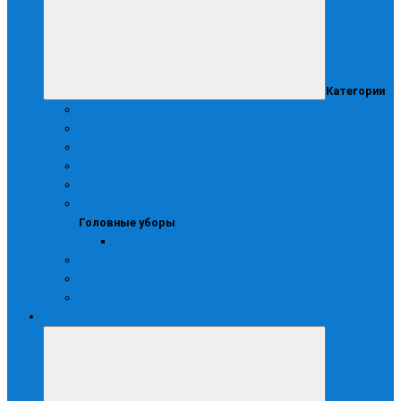
Категории
Блузоны и куртки
Брюки
Жилеты
Зимняя
Костюмы
Головные уборы
Головные уборы
Колпаки
Одноразовая
Халаты
Хирургические костюмы
Зимняя спецодежда