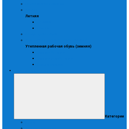
Повседневная зимняя
Летняя
Летняя
Ботинки
Сапоги
Распродажа обуви
Утепленная рабочая обувь (зимняя)
Утепленная рабочая обувь (зимняя)
Зимние ботинки
Зимние полуботинки
Сапоги зимние
Перчатки и рукавицы
Категории
Краги
Диэлектрические