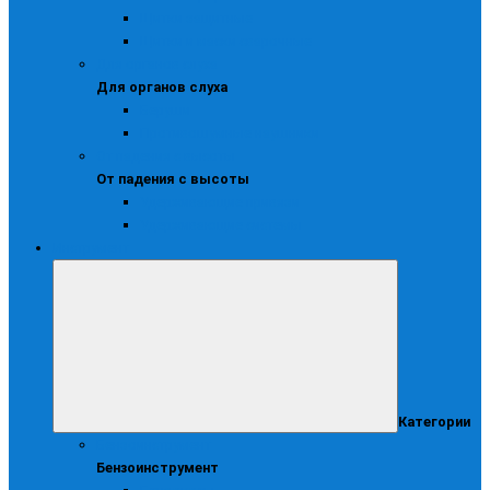
Щитки защитные
Щитки и маски сварочные
Для органов слуха
Для органов слуха
Беруши
Противошумные наушники
От падения с высоты
От падения с высоты
Удерживающие привязи
Удерживающие системы
Инструмент
Категории
Бензоинструмент
Бензоинструмент