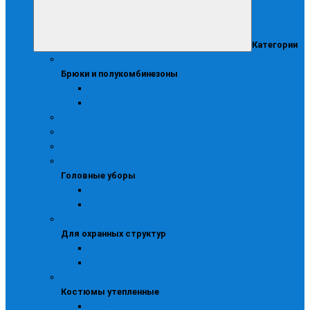
Категории
Брюки и полукомбинезоны
Брюки и полукомбинезоны
Брюки
Зимние полукомбинезоны
Демисезонная
Женская
Жилеты
Головные уборы
Головные уборы
Зимние кепи
Шапки
Для охранных структур
Для охранных структур
Костюмы охранника
Куртки охранника
Костюмы утепленные
Костюмы утепленные
Женские