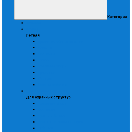
Категории
Женская
Летняя
Летняя
Брюки, комбинезоны, п/к
Жилеты
Костюмы
Куртки
Головные уборы
Трикотаж
Фартуки
Халаты рабочие
Для охранных структур
Для охранных структур
Головные уборы
Костюмы
Куртки и брюки
Ремни, шевроны галстуки
Рубашки