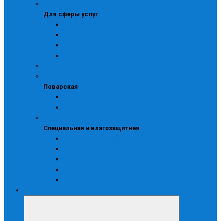
Для сферы услуг
Для сферы услуг
Костюмы
Куртки и блузоны
Рабочие фартуки и сарафаны
Халаты
Сигнальная
Поварская
Поварская
Колпаки
Костюмы
Специальная и влагозащитная
Специальная и влагозащитная
Одежда влагозащитная
Одежда для защиты от ВБФ
Одежда жаростойкая
Одноразовая одежда
Фартуки и нарукавники
Охота, рыбалка, туризм