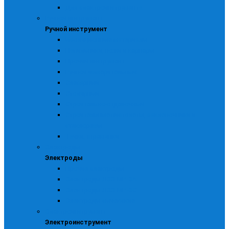
Для электроинструмента
Ручной инструмент
Ручной инструмент
Изоляционные материалы
Напильники, ножи и кернеры
Прочий инструмент
Ручной измерительный
Слесарный
Столярный
Строительно-отделочный
Строительные пистолеты, заклепочники и
стеклорезы
Тачки, стремянки
Электроды
Электроды
Прочие электроды
Электроды ЛЭЗ МР -3А
Электроды ЛЭЗ МР -3С
Электроды сычевские
Электроинструмент
Электроинструмент