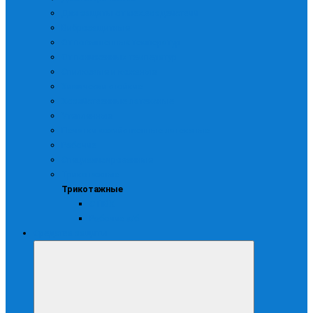
Для защиты от мех.воздействий
Виброзащитные
От повышенных температур
От пониженных температур
Спилковые и кожаные
Химически стойкие
Хозяйственные латексные
Утепленные
Печатки хозяйственные латексные
Рабочие
Специализированные
Трикотажные
Трикотажные
С ПВХ
Рабочие х/б
Средства защиты