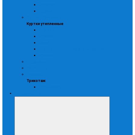
Мужские
Черные
Куртки утепленные
Куртки утепленные
Женские
Мужские
Синие
Со светоотражающими элементами
Черные
Медицинская
Сигнальная
Трикотаж
Трикотаж
Термобелье
Рабочая обувь