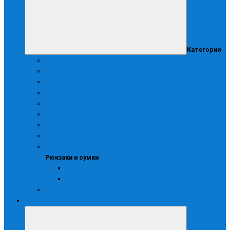
Категории
Головные уборы
Демисезонная
Детская
Зимняя
Камуфляжная
Летняя
Маскирововочная
Противоэнцефалитная
Рюкзаки и сумки
Рюкзаки и сумки
Для рыбалки
Туристические
Трикотаж
Медицинская одежда