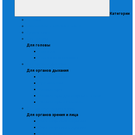
Категории
Аптечки
Безопасность рабочего места
Диэлектрика
Для головы
Для головы
Каскетки
Каски и подшлемники
Для органов дыхания
Для органов дыхания
Маски защитные
Противогазы
Респираторы
Респираторы для защиты от газов
Респираторы с клапаном
Для органов зрения и лица
Для органов зрения и лица
Очки защитные закрытые
Очки защитные открытые
Очки сварщика