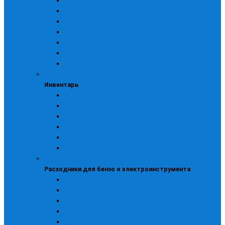
Бензокосы
Бензопилы
CHAMPION, Триммеры CHAMPION
ECHO
HUSQVARNA
STIHL
Бензоинструмент ДИОЛД
Инвентарь
Инвентарь
Пожарный
Полога брезентовые
Садово-огородный
Снегоуборочный
Ткани технические
Хозяйственный
Расходники для бензо и электроинструмента
Расходники для бензо и электроинструмента
Доп. оборудование для газосварки
Навесное оборудование
Прочее для бензоинструмента
Для бензоинструмента
Для моек и пылесосов