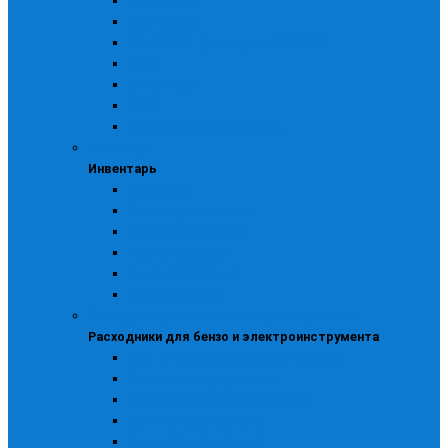
Бензокосы
Бензопилы
CHAMPION, Триммеры CHAMPION
ECHO
HUSQVARNA
STIHL
Бензоинструмент ДИОЛД
Инвентарь
Инвентарь
Пожарный
Полога брезентовые
Садово-огородный
Снегоуборочный
Ткани технические
Хозяйственный
Расходники для бензо и электроинструмента
Расходники для бензо и электроинструмента
Доп. оборудование для газосварки
Навесное оборудование
Прочее для бензоинструмента
Для бензоинструмента
Для моек и пылесосов