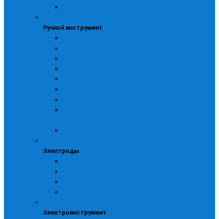
Для электроинструмента
Ручной инструмент
Ручной инструмент
Изоляционные материалы
Напильники, ножи и кернеры
Прочий инструмент
Ручной измерительный
Слесарный
Столярный
Строительно-отделочный
Строительные пистолеты, заклепочники и
стеклорезы
Тачки, стремянки
Электроды
Электроды
Прочие электроды
Электроды ЛЭЗ МР -3А
Электроды ЛЭЗ МР -3С
Электроды сычевские
Электроинструмент
Электроинструмент