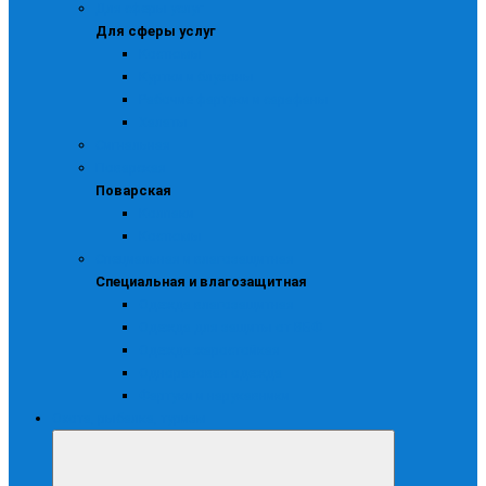
Для сферы услуг
Для сферы услуг
Костюмы
Куртки и блузоны
Рабочие фартуки и сарафаны
Халаты
Сигнальная
Поварская
Поварская
Колпаки
Костюмы
Специальная и влагозащитная
Специальная и влагозащитная
Одежда влагозащитная
Одежда для защиты от ВБФ
Одежда жаростойкая
Одноразовая одежда
Фартуки и нарукавники
Охота, рыбалка, туризм