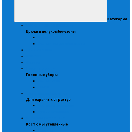
Категории
Брюки и полукомбинезоны
Брюки и полукомбинезоны
Брюки
Зимние полукомбинезоны
Демисезонная
Женская
Жилеты
Головные уборы
Головные уборы
Зимние кепи
Шапки
Для охранных структур
Для охранных структур
Костюмы охранника
Куртки охранника
Костюмы утепленные
Костюмы утепленные
Женские