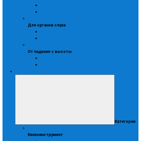
Щитки защитные
Щитки и маски сварочные
Для органов слуха
Для органов слуха
Беруши
Противошумные наушники
От падения с высоты
От падения с высоты
Удерживающие привязи
Удерживающие системы
Инструмент
Категории
Бензоинструмент
Бензоинструмент