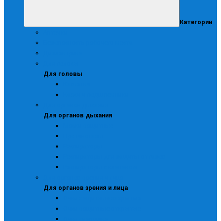
Категории
Аптечки
Безопасность рабочего места
Диэлектрика
Для головы
Для головы
Каскетки
Каски и подшлемники
Для органов дыхания
Для органов дыхания
Маски защитные
Противогазы
Респираторы
Респираторы для защиты от газов
Респираторы с клапаном
Для органов зрения и лица
Для органов зрения и лица
Очки защитные закрытые
Очки защитные открытые
Очки сварщика