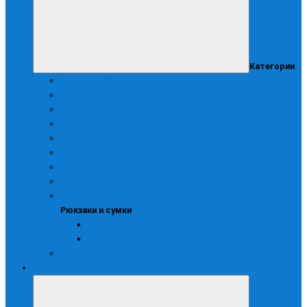
Категории
Головные уборы
Демисезонная
Детская
Зимняя
Камуфляжная
Летняя
Маскирововочная
Противоэнцефалитная
Рюкзаки и сумки
Рюкзаки и сумки
Для рыбалки
Туристические
Трикотаж
Медицинская одежда