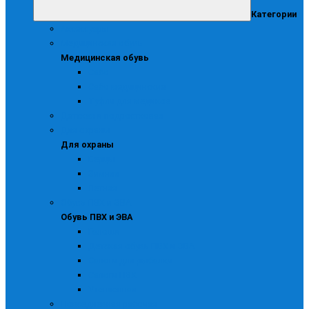
Категории
Аксессуары
Медицинская обувь
Медицинская обувь
Сабо
Сабо медицинские
Туфли для медиков
Детская и подростковая
Для охраны
Для охраны
Берцы
Зимняя
Летняя
Обувь ПВХ и ЭВА
Обувь ПВХ и ЭВА
Галоши
Детская обувь ПВХ и ЭВА
Сапоги для рыбалки
Сапоги ПВХ
Утепленная
Повседневная рабочая