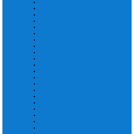
ДИОЛД
Дрели
Электрические мойки
Электролобзики
Шлифмашины угловые (УШМ)
Сварочные аппараты инверторы
Перфораторы
Компрессоры
Погружные насосы
Электроинструмент ДИОЛД
РЕСАНТА
KARCHER
STURM
ВИХРЬ
ЗУБР
Makita
КАЛИБР
Skil
ИНТЕРСКОЛ
PRORAB
TELWIN