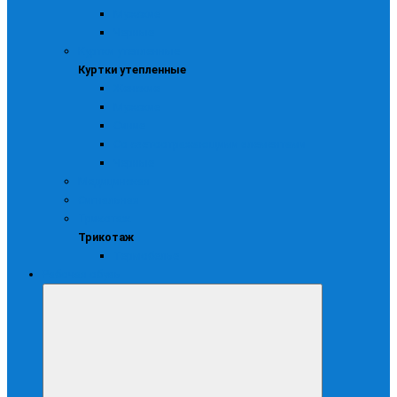
Мужские
Черные
Куртки утепленные
Куртки утепленные
Женские
Мужские
Синие
Со светоотражающими элементами
Черные
Медицинская
Сигнальная
Трикотаж
Трикотаж
Термобелье
Рабочая обувь