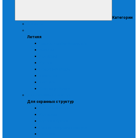
Категории
Женская
Летняя
Летняя
Брюки, комбинезоны, п/к
Жилеты
Костюмы
Куртки
Головные уборы
Трикотаж
Фартуки
Халаты рабочие
Для охранных структур
Для охранных структур
Головные уборы
Костюмы
Куртки и брюки
Ремни, шевроны галстуки
Рубашки