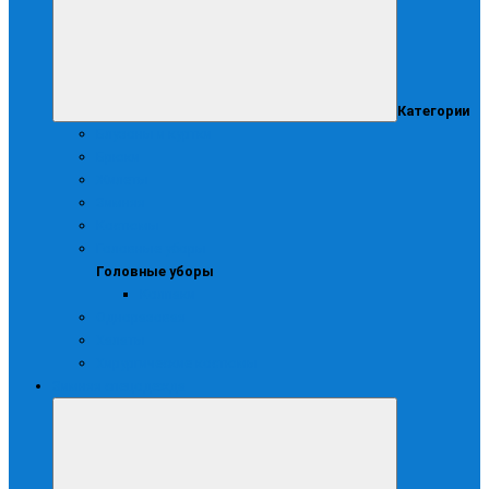
Категории
Блузоны и куртки
Брюки
Жилеты
Зимняя
Костюмы
Головные уборы
Головные уборы
Колпаки
Одноразовая
Халаты
Хирургические костюмы
Зимняя спецодежда