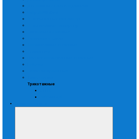
Для защиты от мех.воздействий
Виброзащитные
От повышенных температур
От пониженных температур
Спилковые и кожаные
Химически стойкие
Хозяйственные латексные
Утепленные
Печатки хозяйственные латексные
Рабочие
Специализированные
Трикотажные
Трикотажные
С ПВХ
Рабочие х/б
Средства защиты