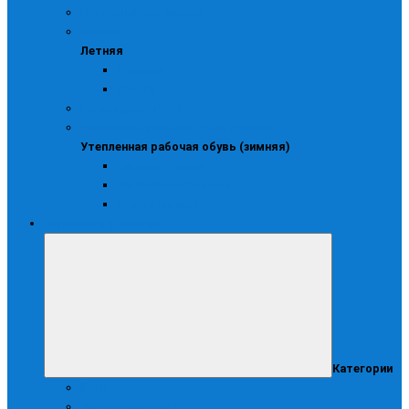
Повседневная зимняя
Летняя
Летняя
Ботинки
Сапоги
Распродажа обуви
Утепленная рабочая обувь (зимняя)
Утепленная рабочая обувь (зимняя)
Зимние ботинки
Зимние полуботинки
Сапоги зимние
Перчатки и рукавицы
Категории
Краги
Диэлектрические