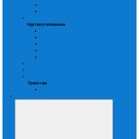
Мужские
Черные
Куртки утепленные
Куртки утепленные
Женские
Мужские
Синие
Со светоотражающими элементами
Черные
Медицинская
Сигнальная
Трикотаж
Трикотаж
Термобелье
Рабочая обувь