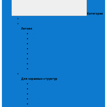
Категории
Женская
Летняя
Летняя
Брюки, комбинезоны, п/к
Жилеты
Костюмы
Куртки
Головные уборы
Трикотаж
Фартуки
Халаты рабочие
Для охранных структур
Для охранных структур
Головные уборы
Костюмы
Куртки и брюки
Ремни, шевроны галстуки
Рубашки