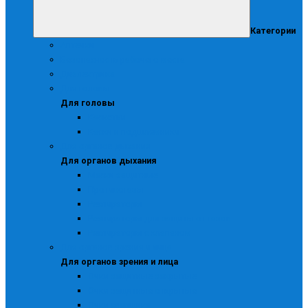
Категории
Аптечки
Безопасность рабочего места
Диэлектрика
Для головы
Для головы
Каскетки
Каски и подшлемники
Для органов дыхания
Для органов дыхания
Маски защитные
Противогазы
Респираторы
Респираторы для защиты от газов
Респираторы с клапаном
Для органов зрения и лица
Для органов зрения и лица
Очки защитные закрытые
Очки защитные открытые
Очки сварщика