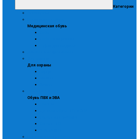
Категории
Аксессуары
Медицинская обувь
Медицинская обувь
Сабо
Сабо медицинские
Туфли для медиков
Детская и подростковая
Для охраны
Для охраны
Берцы
Зимняя
Летняя
Обувь ПВХ и ЭВА
Обувь ПВХ и ЭВА
Галоши
Детская обувь ПВХ и ЭВА
Сапоги для рыбалки
Сапоги ПВХ
Утепленная
Повседневная рабочая