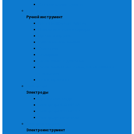
Для электроинструмента
Ручной инструмент
Ручной инструмент
Изоляционные материалы
Напильники, ножи и кернеры
Прочий инструмент
Ручной измерительный
Слесарный
Столярный
Строительно-отделочный
Строительные пистолеты, заклепочники и
стеклорезы
Тачки, стремянки
Электроды
Электроды
Прочие электроды
Электроды ЛЭЗ МР -3А
Электроды ЛЭЗ МР -3С
Электроды сычевские
Электроинструмент
Электроинструмент