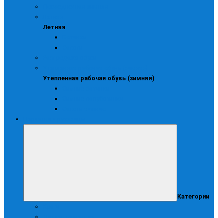
Повседневная зимняя
Летняя
Летняя
Ботинки
Сапоги
Распродажа обуви
Утепленная рабочая обувь (зимняя)
Утепленная рабочая обувь (зимняя)
Зимние ботинки
Зимние полуботинки
Сапоги зимние
Перчатки и рукавицы
Категории
Краги
Диэлектрические