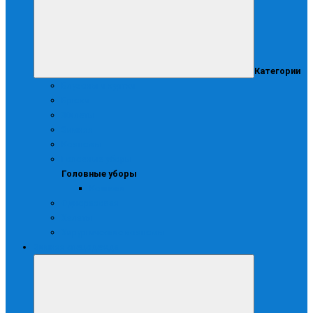
Категории
Блузоны и куртки
Брюки
Жилеты
Зимняя
Костюмы
Головные уборы
Головные уборы
Колпаки
Одноразовая
Халаты
Хирургические костюмы
Зимняя спецодежда