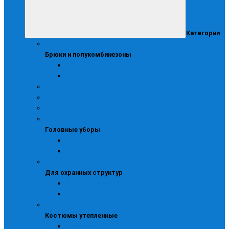
Категории
Брюки и полукомбинезоны
Брюки и полукомбинезоны
Брюки
Зимние полукомбинезоны
Демисезонная
Женская
Жилеты
Головные уборы
Головные уборы
Зимние кепи
Шапки
Для охранных структур
Для охранных структур
Костюмы охранника
Куртки охранника
Костюмы утепленные
Костюмы утепленные
Женские