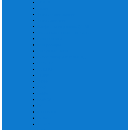
ДИОЛД
Дрели
Электрические мойки
Электролобзики
Шлифмашины угловые (УШМ)
Сварочные аппараты инверторы
Перфораторы
Компрессоры
Погружные насосы
Электроинструмент ДИОЛД
РЕСАНТА
KARCHER
STURM
ВИХРЬ
ЗУБР
Makita
КАЛИБР
Skil
ИНТЕРСКОЛ
PRORAB
TELWIN