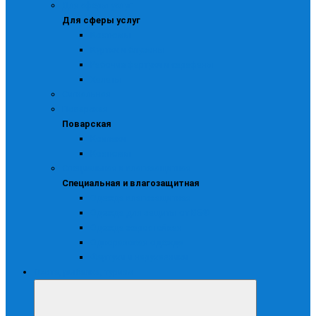
Для сферы услуг
Для сферы услуг
Костюмы
Куртки и блузоны
Рабочие фартуки и сарафаны
Халаты
Сигнальная
Поварская
Поварская
Колпаки
Костюмы
Специальная и влагозащитная
Специальная и влагозащитная
Одежда влагозащитная
Одежда для защиты от ВБФ
Одежда жаростойкая
Одноразовая одежда
Фартуки и нарукавники
Охота, рыбалка, туризм