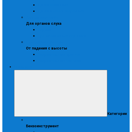
Щитки защитные
Щитки и маски сварочные
Для органов слуха
Для органов слуха
Беруши
Противошумные наушники
От падения с высоты
От падения с высоты
Удерживающие привязи
Удерживающие системы
Инструмент
Категории
Бензоинструмент
Бензоинструмент