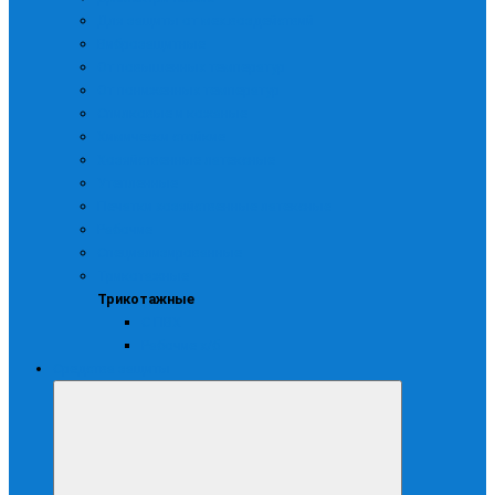
Для защиты от мех.воздействий
Виброзащитные
От повышенных температур
От пониженных температур
Спилковые и кожаные
Химически стойкие
Хозяйственные латексные
Утепленные
Печатки хозяйственные латексные
Рабочие
Специализированные
Трикотажные
Трикотажные
С ПВХ
Рабочие х/б
Средства защиты