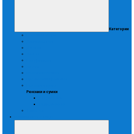
Категории
Головные уборы
Демисезонная
Детская
Зимняя
Камуфляжная
Летняя
Маскирововочная
Противоэнцефалитная
Рюкзаки и сумки
Рюкзаки и сумки
Для рыбалки
Туристические
Трикотаж
Медицинская одежда