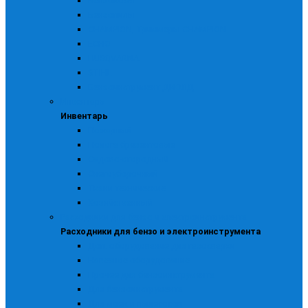
Бензокосы
Бензопилы
CHAMPION, Триммеры CHAMPION
ECHO
HUSQVARNA
STIHL
Бензоинструмент ДИОЛД
Инвентарь
Инвентарь
Пожарный
Полога брезентовые
Садово-огородный
Снегоуборочный
Ткани технические
Хозяйственный
Расходники для бензо и электроинструмента
Расходники для бензо и электроинструмента
Доп. оборудование для газосварки
Навесное оборудование
Прочее для бензоинструмента
Для бензоинструмента
Для моек и пылесосов