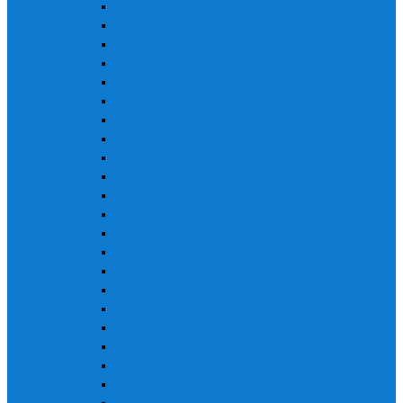
ДИОЛД
Дрели
Электрические мойки
Электролобзики
Шлифмашины угловые (УШМ)
Сварочные аппараты инверторы
Перфораторы
Компрессоры
Погружные насосы
Электроинструмент ДИОЛД
РЕСАНТА
KARCHER
STURM
ВИХРЬ
ЗУБР
Makita
КАЛИБР
Skil
ИНТЕРСКОЛ
PRORAB
TELWIN