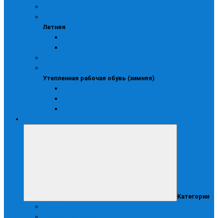
Повседневная зимняя
Летняя
Летняя
Ботинки
Сапоги
Распродажа обуви
Утепленная рабочая обувь (зимняя)
Утепленная рабочая обувь (зимняя)
Зимние ботинки
Зимние полуботинки
Сапоги зимние
Перчатки и рукавицы
Категории
Краги
Диэлектрические