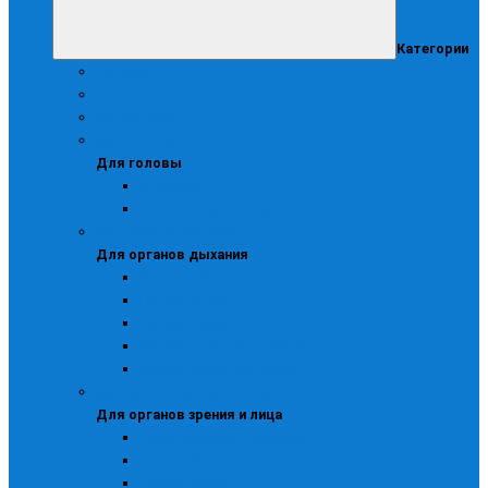
Категории
Аптечки
Безопасность рабочего места
Диэлектрика
Для головы
Для головы
Каскетки
Каски и подшлемники
Для органов дыхания
Для органов дыхания
Маски защитные
Противогазы
Респираторы
Респираторы для защиты от газов
Респираторы с клапаном
Для органов зрения и лица
Для органов зрения и лица
Очки защитные закрытые
Очки защитные открытые
Очки сварщика