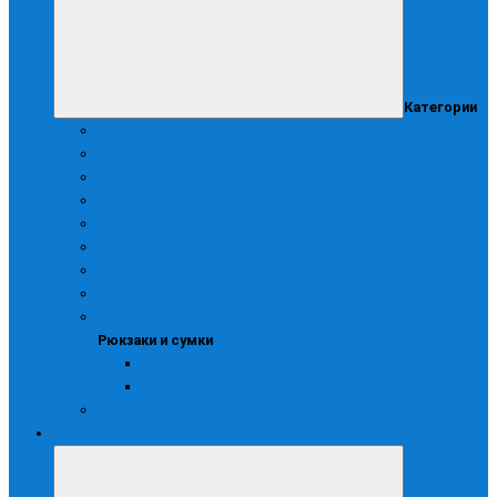
Категории
Головные уборы
Демисезонная
Детская
Зимняя
Камуфляжная
Летняя
Маскирововочная
Противоэнцефалитная
Рюкзаки и сумки
Рюкзаки и сумки
Для рыбалки
Туристические
Трикотаж
Медицинская одежда