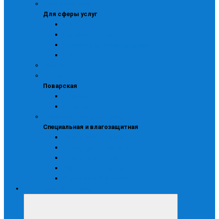
Для сферы услуг
Для сферы услуг
Костюмы
Куртки и блузоны
Рабочие фартуки и сарафаны
Халаты
Сигнальная
Поварская
Поварская
Колпаки
Костюмы
Специальная и влагозащитная
Специальная и влагозащитная
Одежда влагозащитная
Одежда для защиты от ВБФ
Одежда жаростойкая
Одноразовая одежда
Фартуки и нарукавники
Охота, рыбалка, туризм