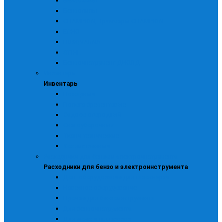
Бензокосы
Бензопилы
CHAMPION, Триммеры CHAMPION
ECHO
HUSQVARNA
STIHL
Бензоинструмент ДИОЛД
Инвентарь
Инвентарь
Пожарный
Полога брезентовые
Садово-огородный
Снегоуборочный
Ткани технические
Хозяйственный
Расходники для бензо и электроинструмента
Расходники для бензо и электроинструмента
Доп. оборудование для газосварки
Навесное оборудование
Прочее для бензоинструмента
Для бензоинструмента
Для моек и пылесосов