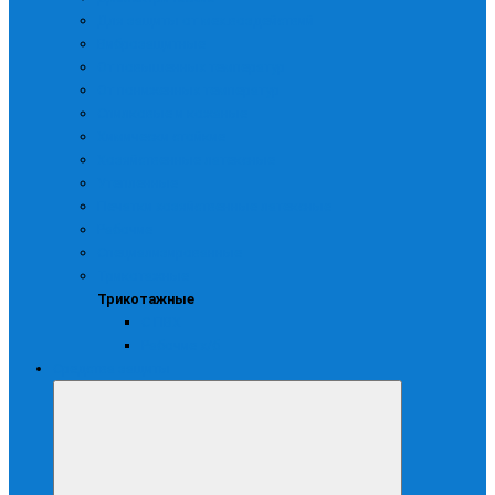
Для защиты от мех.воздействий
Виброзащитные
От повышенных температур
От пониженных температур
Спилковые и кожаные
Химически стойкие
Хозяйственные латексные
Утепленные
Печатки хозяйственные латексные
Рабочие
Специализированные
Трикотажные
Трикотажные
С ПВХ
Рабочие х/б
Средства защиты