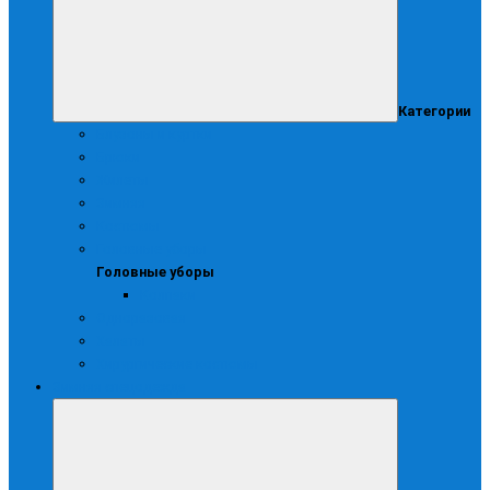
Категории
Блузоны и куртки
Брюки
Жилеты
Зимняя
Костюмы
Головные уборы
Головные уборы
Колпаки
Одноразовая
Халаты
Хирургические костюмы
Зимняя спецодежда