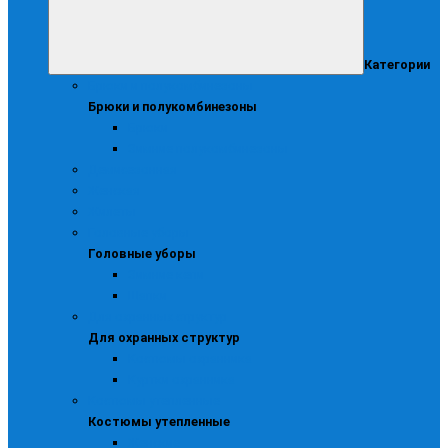
Категории
Брюки и полукомбинезоны
Брюки и полукомбинезоны
Брюки
Зимние полукомбинезоны
Демисезонная
Женская
Жилеты
Головные уборы
Головные уборы
Зимние кепи
Шапки
Для охранных структур
Для охранных структур
Костюмы охранника
Куртки охранника
Костюмы утепленные
Костюмы утепленные
Женские