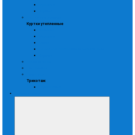
Мужские
Черные
Куртки утепленные
Куртки утепленные
Женские
Мужские
Синие
Со светоотражающими элементами
Черные
Медицинская
Сигнальная
Трикотаж
Трикотаж
Термобелье
Рабочая обувь