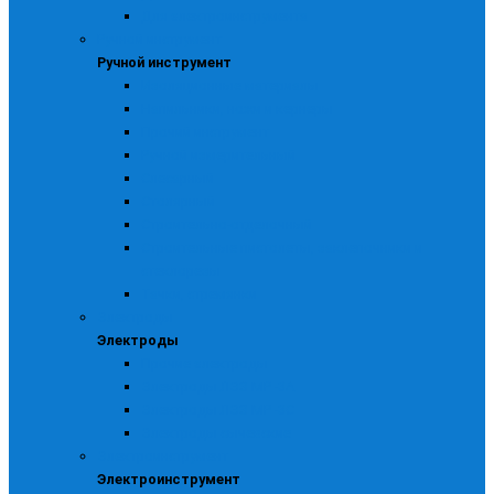
Для электроинструмента
Ручной инструмент
Ручной инструмент
Изоляционные материалы
Напильники, ножи и кернеры
Прочий инструмент
Ручной измерительный
Слесарный
Столярный
Строительно-отделочный
Строительные пистолеты, заклепочники и
стеклорезы
Тачки, стремянки
Электроды
Электроды
Прочие электроды
Электроды ЛЭЗ МР -3А
Электроды ЛЭЗ МР -3С
Электроды сычевские
Электроинструмент
Электроинструмент