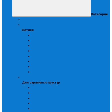
Категории
Женская
Летняя
Летняя
Брюки, комбинезоны, п/к
Жилеты
Костюмы
Куртки
Головные уборы
Трикотаж
Фартуки
Халаты рабочие
Для охранных структур
Для охранных структур
Головные уборы
Костюмы
Куртки и брюки
Ремни, шевроны галстуки
Рубашки