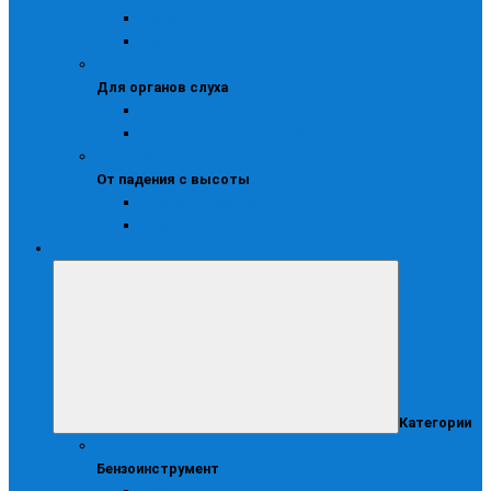
Щитки защитные
Щитки и маски сварочные
Для органов слуха
Для органов слуха
Беруши
Противошумные наушники
От падения с высоты
От падения с высоты
Удерживающие привязи
Удерживающие системы
Инструмент
Категории
Бензоинструмент
Бензоинструмент