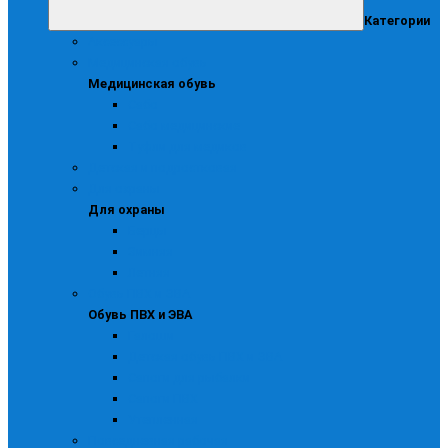
Категории
Аксессуары
Медицинская обувь
Медицинская обувь
Сабо
Сабо медицинские
Туфли для медиков
Детская и подростковая
Для охраны
Для охраны
Берцы
Зимняя
Летняя
Обувь ПВХ и ЭВА
Обувь ПВХ и ЭВА
Галоши
Детская обувь ПВХ и ЭВА
Сапоги для рыбалки
Сапоги ПВХ
Утепленная
Повседневная рабочая