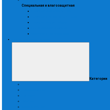
Специальная и влагозащитная
Одежда влагозащитная
Одежда для защиты от ВБФ
Одежда жаростойкая
Одноразовая одежда
Фартуки и нарукавники
Охота, рыбалка, туризм
Категории
Головные уборы
Демисезонная
Детская
Зимняя
Камуфляжная