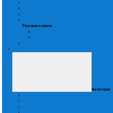
Летняя
Маскирововочная
Противоэнцефалитная
Рюкзаки и сумки
Рюкзаки и сумки
Для рыбалки
Туристические
Трикотаж
Медицинская одежда
Категории
Блузоны и куртки
Брюки
Жилеты
Зимняя