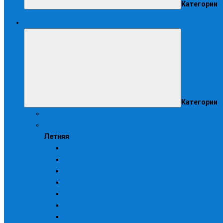
Категории
Спецодежда
Категории
Женская
Летняя
Летняя
Брюки, комбинезоны, п/к
Жилеты
Костюмы
Куртки
Головные уборы
Трикотаж
Фартуки