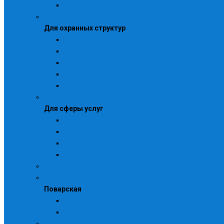
Халаты рабочие
Для охранных структур
Для охранных структур
Головные уборы
Костюмы
Куртки и брюки
Ремни, шевроны галстуки
Рубашки
Для сферы услуг
Для сферы услуг
Костюмы
Куртки и блузоны
Рабочие фартуки и сарафаны
Халаты
Сигнальная
Поварская
Поварская
Колпаки
Костюмы
Специальная и влагозащитная