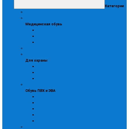
Категории
Аксессуары
Медицинская обувь
Медицинская обувь
Сабо
Сабо медицинские
Туфли для медиков
Детская и подростковая
Для охраны
Для охраны
Берцы
Зимняя
Летняя
Обувь ПВХ и ЭВА
Обувь ПВХ и ЭВА
Галоши
Детская обувь ПВХ и ЭВА
Сапоги для рыбалки
Сапоги ПВХ
Утепленная
Повседневная рабочая