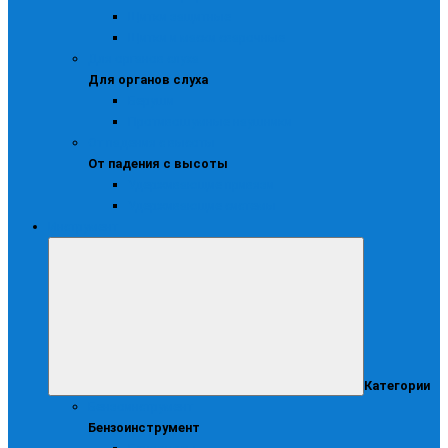
Щитки защитные
Щитки и маски сварочные
Для органов слуха
Для органов слуха
Беруши
Противошумные наушники
От падения с высоты
От падения с высоты
Удерживающие привязи
Удерживающие системы
Инструмент
Категории
Бензоинструмент
Бензоинструмент