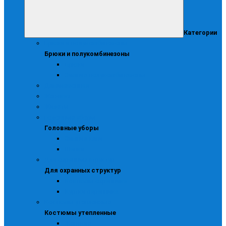
Категории
Брюки и полукомбинезоны
Брюки и полукомбинезоны
Брюки
Зимние полукомбинезоны
Демисезонная
Женская
Жилеты
Головные уборы
Головные уборы
Зимние кепи
Шапки
Для охранных структур
Для охранных структур
Костюмы охранника
Куртки охранника
Костюмы утепленные
Костюмы утепленные
Женские