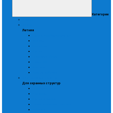
Категории
Женская
Летняя
Летняя
Брюки, комбинезоны, п/к
Жилеты
Костюмы
Куртки
Головные уборы
Трикотаж
Фартуки
Халаты рабочие
Для охранных структур
Для охранных структур
Головные уборы
Костюмы
Куртки и брюки
Ремни, шевроны галстуки
Рубашки