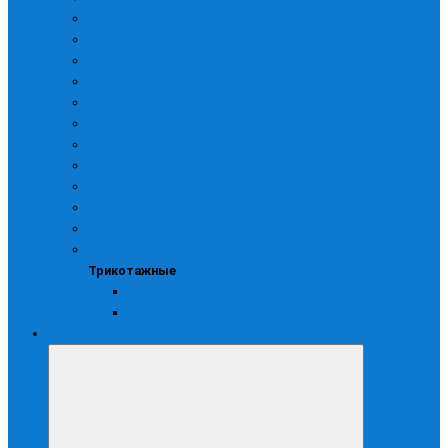
Для защиты от мех.воздействий
Виброзащитные
От повышенных температур
От пониженных температур
Спилковые и кожаные
Химически стойкие
Хозяйственные латексные
Утепленные
Печатки хозяйственные латексные
Рабочие
Специализированные
Трикотажные
Трикотажные
С ПВХ
Рабочие х/б
Средства защиты