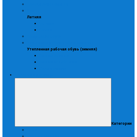
Повседневная зимняя
Летняя
Летняя
Ботинки
Сапоги
Распродажа обуви
Утепленная рабочая обувь (зимняя)
Утепленная рабочая обувь (зимняя)
Зимние ботинки
Зимние полуботинки
Сапоги зимние
Перчатки и рукавицы
Категории
Краги
Диэлектрические