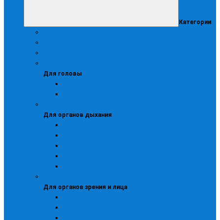
Категории
Аптечки
Безопасность рабочего места
Диэлектрика
Для головы
Для головы
Каскетки
Каски и подшлемники
Для органов дыхания
Для органов дыхания
Маски защитные
Противогазы
Респираторы
Респираторы для защиты от газов
Респираторы с клапаном
Для органов зрения и лица
Для органов зрения и лица
Очки защитные закрытые
Очки защитные открытые
Очки сварщика