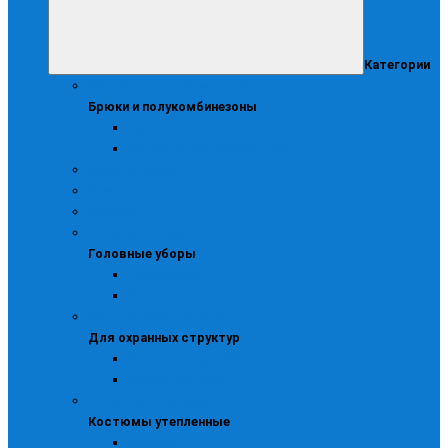
Категории
Брюки и полукомбинезоны
Брюки и полукомбинезоны
Брюки
Зимние полукомбинезоны
Демисезонная
Женская
Жилеты
Головные уборы
Головные уборы
Зимние кепи
Шапки
Для охранных структур
Для охранных структур
Костюмы охранника
Куртки охранника
Костюмы утепленные
Костюмы утепленные
Женские