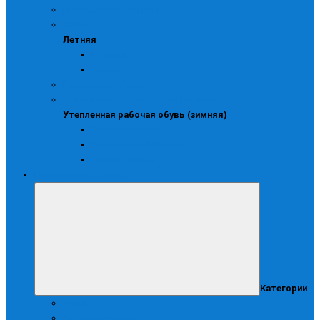
Повседневная зимняя
Летняя
Летняя
Ботинки
Сапоги
Распродажа обуви
Утепленная рабочая обувь (зимняя)
Утепленная рабочая обувь (зимняя)
Зимние ботинки
Зимние полуботинки
Сапоги зимние
Перчатки и рукавицы
Категории
Краги
Диэлектрические