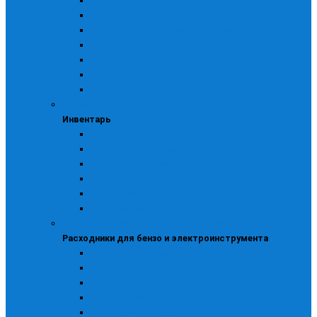
Бензокосы
Бензопилы
CHAMPION, Триммеры CHAMPION
ECHO
HUSQVARNA
STIHL
Бензоинструмент ДИОЛД
Инвентарь
Инвентарь
Пожарный
Полога брезентовые
Садово-огородный
Снегоуборочный
Ткани технические
Хозяйственный
Расходники для бензо и электроинструмента
Расходники для бензо и электроинструмента
Доп. оборудование для газосварки
Навесное оборудование
Прочее для бензоинструмента
Для бензоинструмента
Для моек и пылесосов