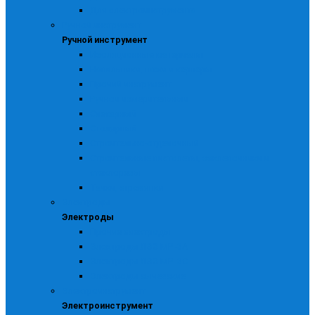
Для электроинструмента
Ручной инструмент
Ручной инструмент
Изоляционные материалы
Напильники, ножи и кернеры
Прочий инструмент
Ручной измерительный
Слесарный
Столярный
Строительно-отделочный
Строительные пистолеты, заклепочники и
стеклорезы
Тачки, стремянки
Электроды
Электроды
Прочие электроды
Электроды ЛЭЗ МР -3А
Электроды ЛЭЗ МР -3С
Электроды сычевские
Электроинструмент
Электроинструмент