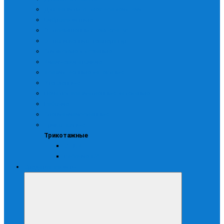
Для защиты от мех.воздействий
Виброзащитные
От повышенных температур
От пониженных температур
Спилковые и кожаные
Химически стойкие
Хозяйственные латексные
Утепленные
Печатки хозяйственные латексные
Рабочие
Специализированные
Трикотажные
Трикотажные
С ПВХ
Рабочие х/б
Средства защиты