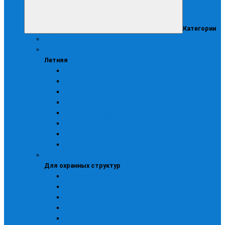
Категории
Женская
Летняя
Летняя
Брюки, комбинезоны, п/к
Жилеты
Костюмы
Куртки
Головные уборы
Трикотаж
Фартуки
Халаты рабочие
Для охранных структур
Для охранных структур
Головные уборы
Костюмы
Куртки и брюки
Ремни, шевроны галстуки
Рубашки