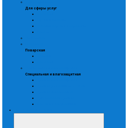
Для сферы услуг
Для сферы услуг
Костюмы
Куртки и блузоны
Рабочие фартуки и сарафаны
Халаты
Сигнальная
Поварская
Поварская
Колпаки
Костюмы
Специальная и влагозащитная
Специальная и влагозащитная
Одежда влагозащитная
Одежда для защиты от ВБФ
Одежда жаростойкая
Одноразовая одежда
Фартуки и нарукавники
Охота, рыбалка, туризм