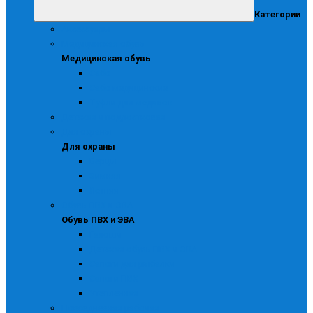
Категории
Аксессуары
Медицинская обувь
Медицинская обувь
Сабо
Сабо медицинские
Туфли для медиков
Детская и подростковая
Для охраны
Для охраны
Берцы
Зимняя
Летняя
Обувь ПВХ и ЭВА
Обувь ПВХ и ЭВА
Галоши
Детская обувь ПВХ и ЭВА
Сапоги для рыбалки
Сапоги ПВХ
Утепленная
Повседневная рабочая