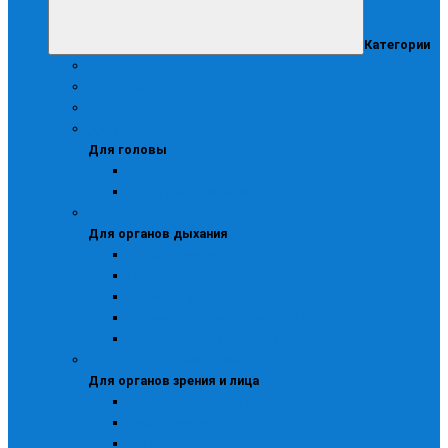
Категории
Аптечки
Безопасность рабочего места
Диэлектрика
Для головы
Для головы
Каскетки
Каски и подшлемники
Для органов дыхания
Для органов дыхания
Маски защитные
Противогазы
Респираторы
Респираторы для защиты от газов
Респираторы с клапаном
Для органов зрения и лица
Для органов зрения и лица
Очки защитные закрытые
Очки защитные открытые
Очки сварщика