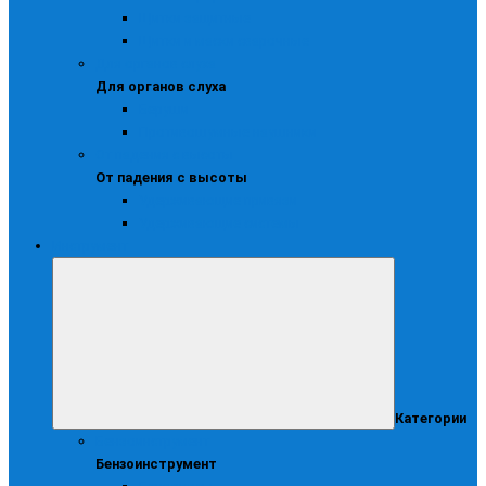
Щитки защитные
Щитки и маски сварочные
Для органов слуха
Для органов слуха
Беруши
Противошумные наушники
От падения с высоты
От падения с высоты
Удерживающие привязи
Удерживающие системы
Инструмент
Категории
Бензоинструмент
Бензоинструмент