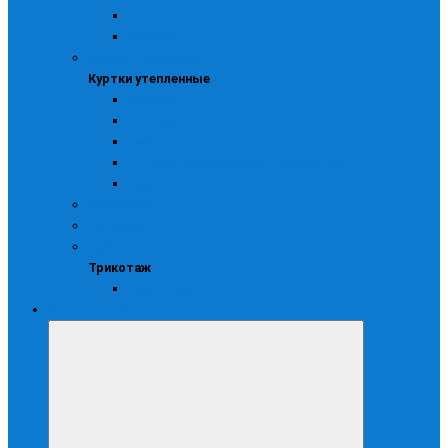
Мужские
Черные
Куртки утепленные
Куртки утепленные
Женские
Мужские
Синие
Со светоотражающими элементами
Черные
Медицинская
Сигнальная
Трикотаж
Трикотаж
Термобелье
Рабочая обувь