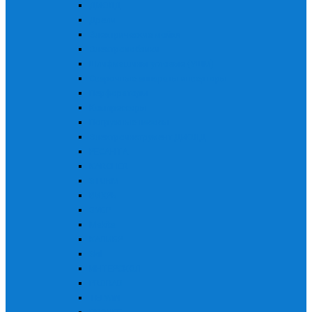
ДИОЛД
Дрели
Электрические мойки
Электролобзики
Шлифмашины угловые (УШМ)
Сварочные аппараты инверторы
Перфораторы
Компрессоры
Погружные насосы
Электроинструмент ДИОЛД
РЕСАНТА
KARCHER
STURM
ВИХРЬ
ЗУБР
Makita
КАЛИБР
Skil
ИНТЕРСКОЛ
PRORAB
TELWIN