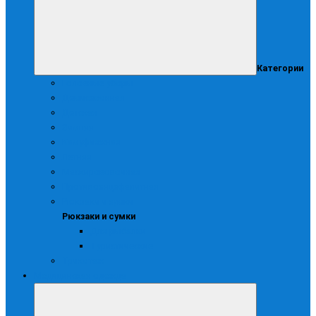
Категории
Головные уборы
Демисезонная
Детская
Зимняя
Камуфляжная
Летняя
Маскирововочная
Противоэнцефалитная
Рюкзаки и сумки
Рюкзаки и сумки
Для рыбалки
Туристические
Трикотаж
Медицинская одежда