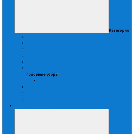
Категории
Блузоны и куртки
Брюки
Жилеты
Зимняя
Костюмы
Головные уборы
Головные уборы
Колпаки
Одноразовая
Халаты
Хирургические костюмы
Зимняя спецодежда