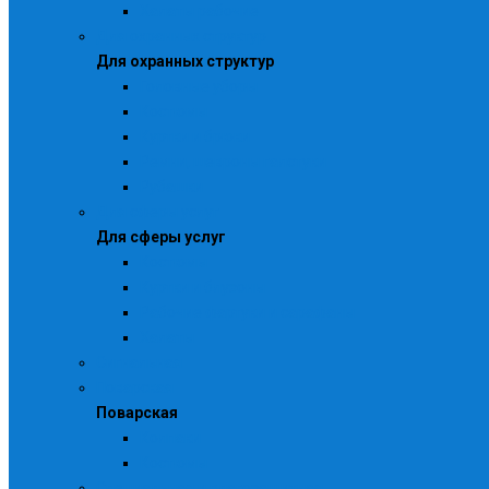
Халаты рабочие
Для охранных структур
Для охранных структур
Головные уборы
Костюмы
Куртки и брюки
Ремни, шевроны галстуки
Рубашки
Для сферы услуг
Для сферы услуг
Костюмы
Куртки и блузоны
Рабочие фартуки и сарафаны
Халаты
Сигнальная
Поварская
Поварская
Колпаки
Костюмы
Специальная и влагозащитная