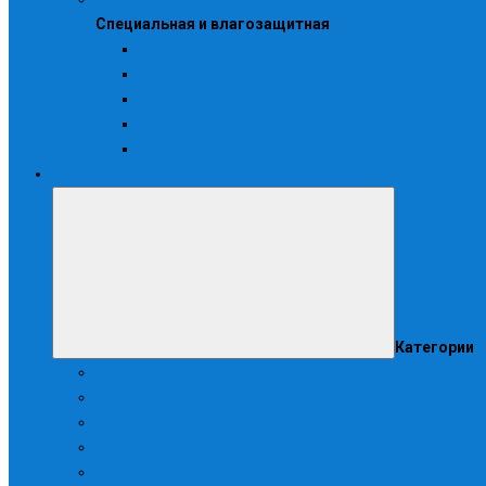
Специальная и влагозащитная
Одежда влагозащитная
Одежда для защиты от ВБФ
Одежда жаростойкая
Одноразовая одежда
Фартуки и нарукавники
Охота, рыбалка, туризм
Категории
Головные уборы
Демисезонная
Детская
Зимняя
Камуфляжная