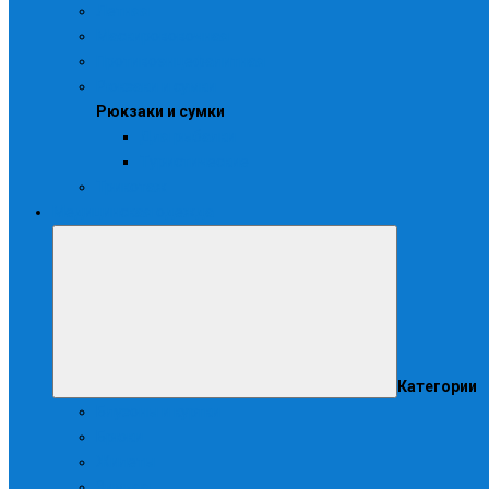
Летняя
Маскирововочная
Противоэнцефалитная
Рюкзаки и сумки
Рюкзаки и сумки
Для рыбалки
Туристические
Трикотаж
Медицинская одежда
Категории
Блузоны и куртки
Брюки
Жилеты
Зимняя