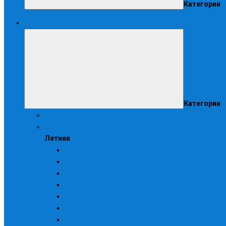
Категории
Спецодежда
Категории
Женская
Летняя
Летняя
Брюки, комбинезоны, п/к
Жилеты
Костюмы
Куртки
Головные уборы
Трикотаж
Фартуки