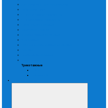
Для защиты от мех.воздействий
Виброзащитные
От повышенных температур
От пониженных температур
Спилковые и кожаные
Химически стойкие
Хозяйственные латексные
Утепленные
Печатки хозяйственные латексные
Рабочие
Специализированные
Трикотажные
Трикотажные
С ПВХ
Рабочие х/б
Средства защиты