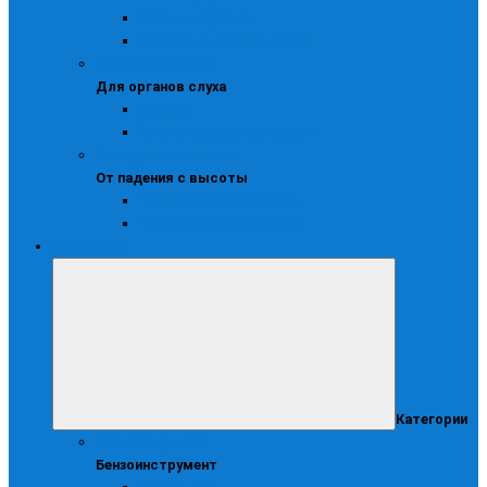
Щитки защитные
Щитки и маски сварочные
Для органов слуха
Для органов слуха
Беруши
Противошумные наушники
От падения с высоты
От падения с высоты
Удерживающие привязи
Удерживающие системы
Инструмент
Категории
Бензоинструмент
Бензоинструмент