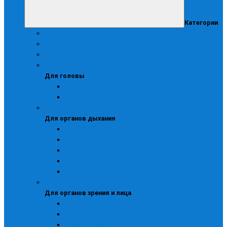
Категории
Аптечки
Безопасность рабочего места
Диэлектрика
Для головы
Для головы
Каскетки
Каски и подшлемники
Для органов дыхания
Для органов дыхания
Маски защитные
Противогазы
Респираторы
Респираторы для защиты от газов
Респираторы с клапаном
Для органов зрения и лица
Для органов зрения и лица
Очки защитные закрытые
Очки защитные открытые
Очки сварщика