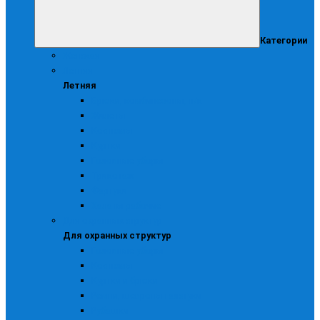
Категории
Женская
Летняя
Летняя
Брюки, комбинезоны, п/к
Жилеты
Костюмы
Куртки
Головные уборы
Трикотаж
Фартуки
Халаты рабочие
Для охранных структур
Для охранных структур
Головные уборы
Костюмы
Куртки и брюки
Ремни, шевроны галстуки
Рубашки