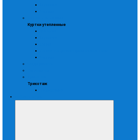
Мужские
Черные
Куртки утепленные
Куртки утепленные
Женские
Мужские
Синие
Со светоотражающими элементами
Черные
Медицинская
Сигнальная
Трикотаж
Трикотаж
Термобелье
Рабочая обувь