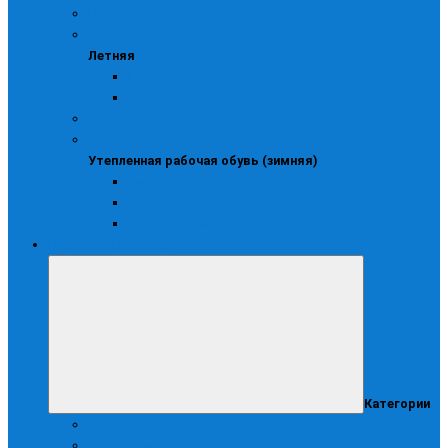
Повседневная зимняя
Летняя
Летняя
Ботинки
Сапоги
Распродажа обуви
Утепленная рабочая обувь (зимняя)
Утепленная рабочая обувь (зимняя)
Зимние ботинки
Зимние полуботинки
Сапоги зимние
Перчатки и рукавицы
Категории
Краги
Диэлектрические