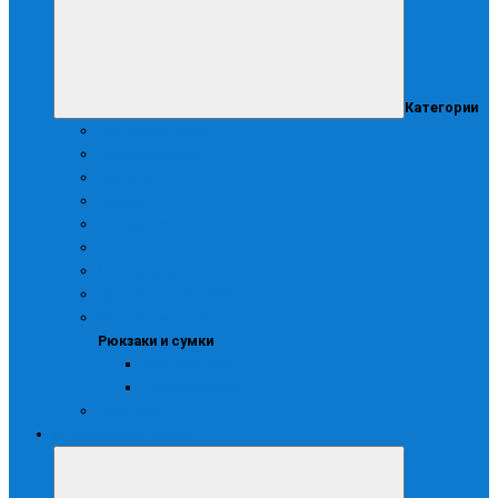
Категории
Головные уборы
Демисезонная
Детская
Зимняя
Камуфляжная
Летняя
Маскирововочная
Противоэнцефалитная
Рюкзаки и сумки
Рюкзаки и сумки
Для рыбалки
Туристические
Трикотаж
Медицинская одежда