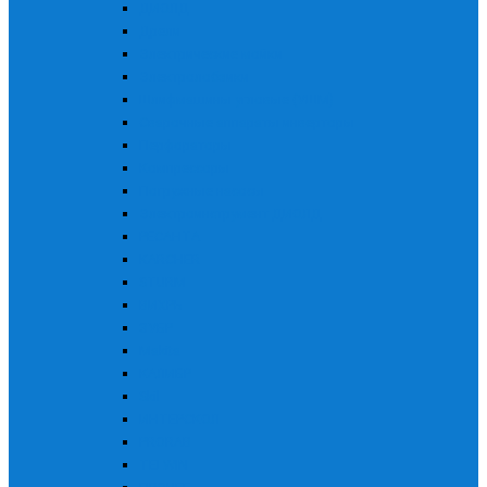
ДИОЛД
Дрели
Электрические мойки
Электролобзики
Шлифмашины угловые (УШМ)
Сварочные аппараты инверторы
Перфораторы
Компрессоры
Погружные насосы
Электроинструмент ДИОЛД
РЕСАНТА
KARCHER
STURM
ВИХРЬ
ЗУБР
Makita
КАЛИБР
Skil
ИНТЕРСКОЛ
PRORAB
TELWIN