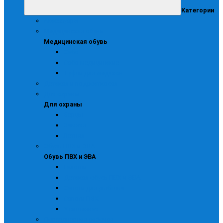
Категории
Аксессуары
Медицинская обувь
Медицинская обувь
Сабо
Сабо медицинские
Туфли для медиков
Детская и подростковая
Для охраны
Для охраны
Берцы
Зимняя
Летняя
Обувь ПВХ и ЭВА
Обувь ПВХ и ЭВА
Галоши
Детская обувь ПВХ и ЭВА
Сапоги для рыбалки
Сапоги ПВХ
Утепленная
Повседневная рабочая