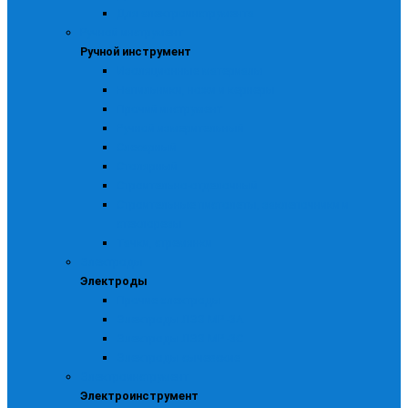
Для электроинструмента
Ручной инструмент
Ручной инструмент
Изоляционные материалы
Напильники, ножи и кернеры
Прочий инструмент
Ручной измерительный
Слесарный
Столярный
Строительно-отделочный
Строительные пистолеты, заклепочники и
стеклорезы
Тачки, стремянки
Электроды
Электроды
Прочие электроды
Электроды ЛЭЗ МР -3А
Электроды ЛЭЗ МР -3С
Электроды сычевские
Электроинструмент
Электроинструмент