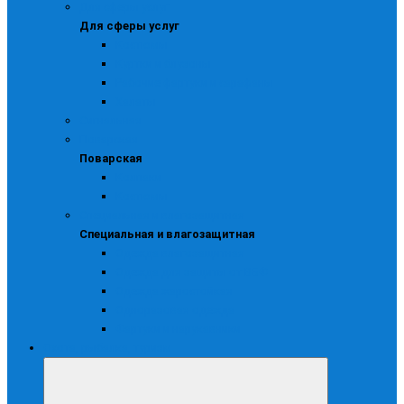
Для сферы услуг
Для сферы услуг
Костюмы
Куртки и блузоны
Рабочие фартуки и сарафаны
Халаты
Сигнальная
Поварская
Поварская
Колпаки
Костюмы
Специальная и влагозащитная
Специальная и влагозащитная
Одежда влагозащитная
Одежда для защиты от ВБФ
Одежда жаростойкая
Одноразовая одежда
Фартуки и нарукавники
Охота, рыбалка, туризм