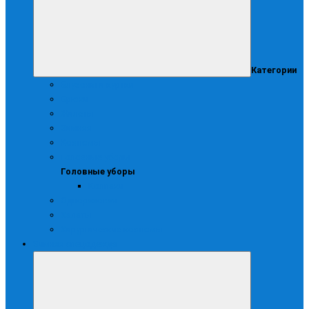
Категории
Блузоны и куртки
Брюки
Жилеты
Зимняя
Костюмы
Головные уборы
Головные уборы
Колпаки
Одноразовая
Халаты
Хирургические костюмы
Зимняя спецодежда