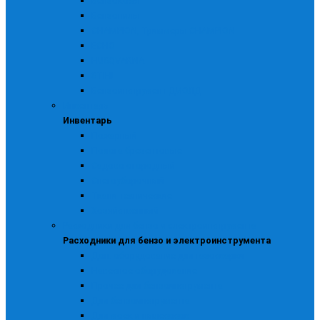
Бензокосы
Бензопилы
CHAMPION, Триммеры CHAMPION
ECHO
HUSQVARNA
STIHL
Бензоинструмент ДИОЛД
Инвентарь
Инвентарь
Пожарный
Полога брезентовые
Садово-огородный
Снегоуборочный
Ткани технические
Хозяйственный
Расходники для бензо и электроинструмента
Расходники для бензо и электроинструмента
Доп. оборудование для газосварки
Навесное оборудование
Прочее для бензоинструмента
Для бензоинструмента
Для моек и пылесосов