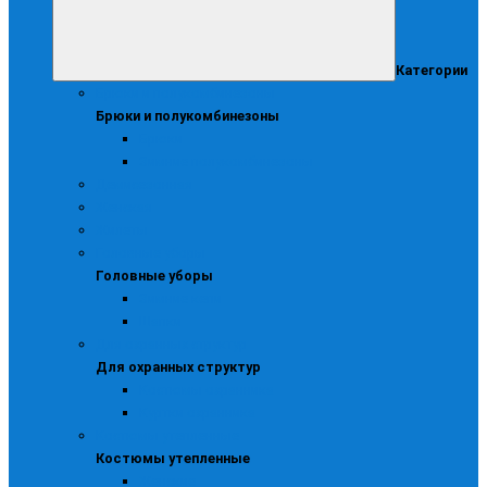
Категории
Брюки и полукомбинезоны
Брюки и полукомбинезоны
Брюки
Зимние полукомбинезоны
Демисезонная
Женская
Жилеты
Головные уборы
Головные уборы
Зимние кепи
Шапки
Для охранных структур
Для охранных структур
Костюмы охранника
Куртки охранника
Костюмы утепленные
Костюмы утепленные
Женские