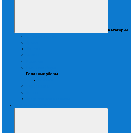
Категории
Блузоны и куртки
Брюки
Жилеты
Зимняя
Костюмы
Головные уборы
Головные уборы
Колпаки
Одноразовая
Халаты
Хирургические костюмы
Зимняя спецодежда