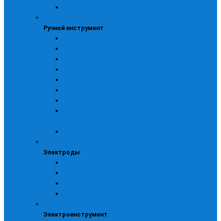
Для электроинструмента
Ручной инструмент
Ручной инструмент
Изоляционные материалы
Напильники, ножи и кернеры
Прочий инструмент
Ручной измерительный
Слесарный
Столярный
Строительно-отделочный
Строительные пистолеты, заклепочники и
стеклорезы
Тачки, стремянки
Электроды
Электроды
Прочие электроды
Электроды ЛЭЗ МР -3А
Электроды ЛЭЗ МР -3С
Электроды сычевские
Электроинструмент
Электроинструмент