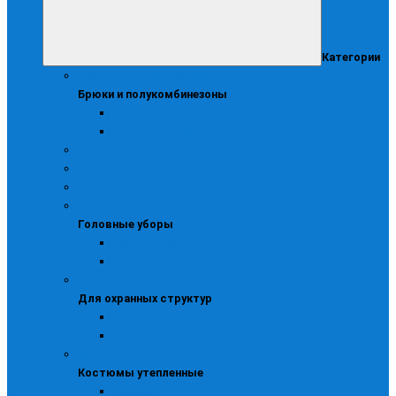
Категории
Брюки и полукомбинезоны
Брюки и полукомбинезоны
Брюки
Зимние полукомбинезоны
Демисезонная
Женская
Жилеты
Головные уборы
Головные уборы
Зимние кепи
Шапки
Для охранных структур
Для охранных структур
Костюмы охранника
Куртки охранника
Костюмы утепленные
Костюмы утепленные
Женские