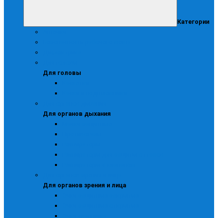
Категории
Аптечки
Безопасность рабочего места
Диэлектрика
Для головы
Для головы
Каскетки
Каски и подшлемники
Для органов дыхания
Для органов дыхания
Маски защитные
Противогазы
Респираторы
Респираторы для защиты от газов
Респираторы с клапаном
Для органов зрения и лица
Для органов зрения и лица
Очки защитные закрытые
Очки защитные открытые
Очки сварщика