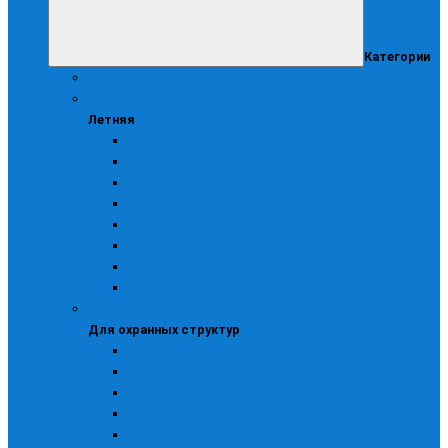
Категории
Женская
Летняя
Летняя
Брюки, комбинезоны, п/к
Жилеты
Костюмы
Куртки
Головные уборы
Трикотаж
Фартуки
Халаты рабочие
Для охранных структур
Для охранных структур
Головные уборы
Костюмы
Куртки и брюки
Ремни, шевроны галстуки
Рубашки