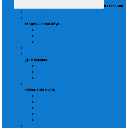
Категории
Аксессуары
Медицинская обувь
Медицинская обувь
Сабо
Сабо медицинские
Туфли для медиков
Детская и подростковая
Для охраны
Для охраны
Берцы
Зимняя
Летняя
Обувь ПВХ и ЭВА
Обувь ПВХ и ЭВА
Галоши
Детская обувь ПВХ и ЭВА
Сапоги для рыбалки
Сапоги ПВХ
Утепленная
Повседневная рабочая