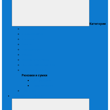
Категории
Головные уборы
Демисезонная
Детская
Зимняя
Камуфляжная
Летняя
Маскирововочная
Противоэнцефалитная
Рюкзаки и сумки
Рюкзаки и сумки
Для рыбалки
Туристические
Трикотаж
Медицинская одежда