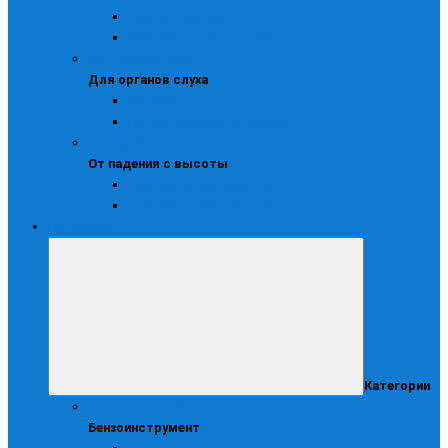
Щитки защитные
Щитки и маски сварочные
Для органов слуха
Для органов слуха
Беруши
Противошумные наушники
От падения с высоты
От падения с высоты
Удерживающие привязи
Удерживающие системы
Инструмент
Категории
Бензоинструмент
Бензоинструмент