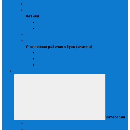
Повседневная зимняя
Летняя
Летняя
Ботинки
Сапоги
Распродажа обуви
Утепленная рабочая обувь (зимняя)
Утепленная рабочая обувь (зимняя)
Зимние ботинки
Зимние полуботинки
Сапоги зимние
Перчатки и рукавицы
Категории
Краги
Диэлектрические