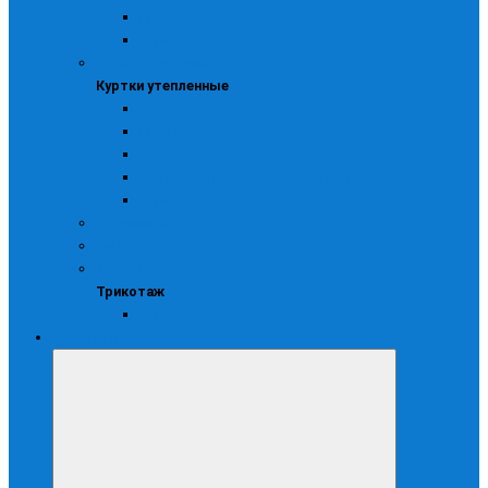
Мужские
Черные
Куртки утепленные
Куртки утепленные
Женские
Мужские
Синие
Со светоотражающими элементами
Черные
Медицинская
Сигнальная
Трикотаж
Трикотаж
Термобелье
Рабочая обувь