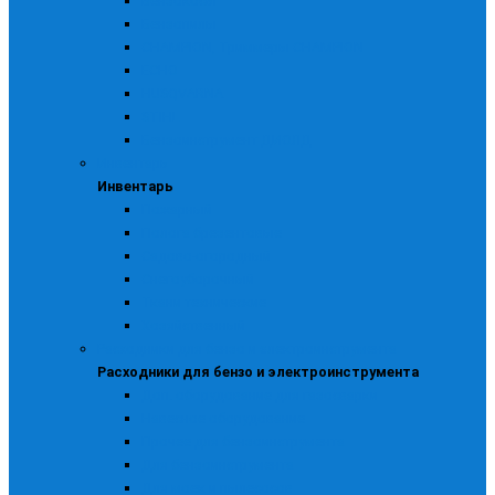
Бензокосы
Бензопилы
CHAMPION, Триммеры CHAMPION
ECHO
HUSQVARNA
STIHL
Бензоинструмент ДИОЛД
Инвентарь
Инвентарь
Пожарный
Полога брезентовые
Садово-огородный
Снегоуборочный
Ткани технические
Хозяйственный
Расходники для бензо и электроинструмента
Расходники для бензо и электроинструмента
Доп. оборудование для газосварки
Навесное оборудование
Прочее для бензоинструмента
Для бензоинструмента
Для моек и пылесосов