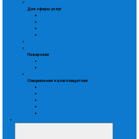
Для сферы услуг
Для сферы услуг
Костюмы
Куртки и блузоны
Рабочие фартуки и сарафаны
Халаты
Сигнальная
Поварская
Поварская
Колпаки
Костюмы
Специальная и влагозащитная
Специальная и влагозащитная
Одежда влагозащитная
Одежда для защиты от ВБФ
Одежда жаростойкая
Одноразовая одежда
Фартуки и нарукавники
Охота, рыбалка, туризм