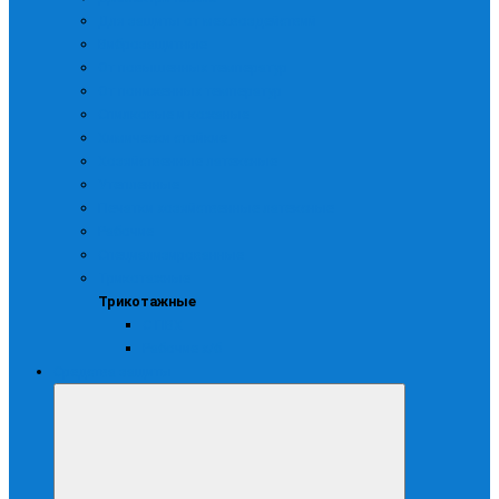
Для защиты от мех.воздействий
Виброзащитные
От повышенных температур
От пониженных температур
Спилковые и кожаные
Химически стойкие
Хозяйственные латексные
Утепленные
Печатки хозяйственные латексные
Рабочие
Специализированные
Трикотажные
Трикотажные
С ПВХ
Рабочие х/б
Средства защиты