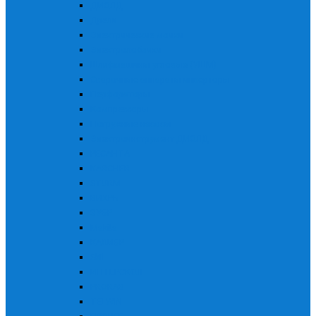
ДИОЛД
Дрели
Электрические мойки
Электролобзики
Шлифмашины угловые (УШМ)
Сварочные аппараты инверторы
Перфораторы
Компрессоры
Погружные насосы
Электроинструмент ДИОЛД
РЕСАНТА
KARCHER
STURM
ВИХРЬ
ЗУБР
Makita
КАЛИБР
Skil
ИНТЕРСКОЛ
PRORAB
TELWIN