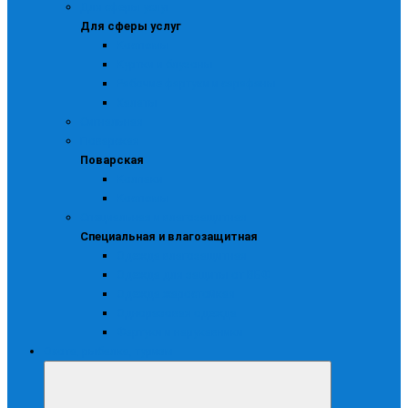
Для сферы услуг
Для сферы услуг
Костюмы
Куртки и блузоны
Рабочие фартуки и сарафаны
Халаты
Сигнальная
Поварская
Поварская
Колпаки
Костюмы
Специальная и влагозащитная
Специальная и влагозащитная
Одежда влагозащитная
Одежда для защиты от ВБФ
Одежда жаростойкая
Одноразовая одежда
Фартуки и нарукавники
Охота, рыбалка, туризм