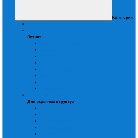
Категории
Женская
Летняя
Летняя
Брюки, комбинезоны, п/к
Жилеты
Костюмы
Куртки
Головные уборы
Трикотаж
Фартуки
Халаты рабочие
Для охранных структур
Для охранных структур
Головные уборы
Костюмы
Куртки и брюки
Ремни, шевроны галстуки
Рубашки