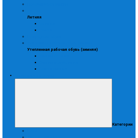
Повседневная зимняя
Летняя
Летняя
Ботинки
Сапоги
Распродажа обуви
Утепленная рабочая обувь (зимняя)
Утепленная рабочая обувь (зимняя)
Зимние ботинки
Зимние полуботинки
Сапоги зимние
Перчатки и рукавицы
Категории
Краги
Диэлектрические