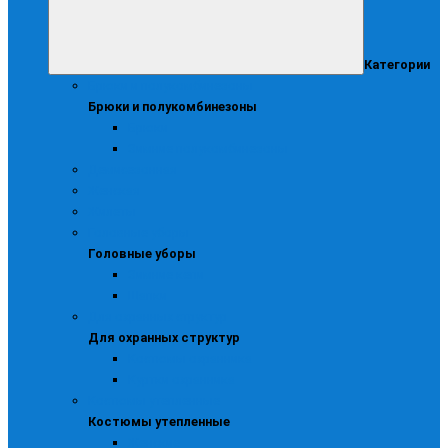
Категории
Брюки и полукомбинезоны
Брюки и полукомбинезоны
Брюки
Зимние полукомбинезоны
Демисезонная
Женская
Жилеты
Головные уборы
Головные уборы
Зимние кепи
Шапки
Для охранных структур
Для охранных структур
Костюмы охранника
Куртки охранника
Костюмы утепленные
Костюмы утепленные
Женские