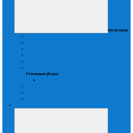
Категории
Блузоны и куртки
Брюки
Жилеты
Зимняя
Костюмы
Головные уборы
Головные уборы
Колпаки
Одноразовая
Халаты
Хирургические костюмы
Зимняя спецодежда