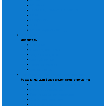
Бензокосы
Бензопилы
CHAMPION, Триммеры CHAMPION
ECHO
HUSQVARNA
STIHL
Бензоинструмент ДИОЛД
Инвентарь
Инвентарь
Пожарный
Полога брезентовые
Садово-огородный
Снегоуборочный
Ткани технические
Хозяйственный
Расходники для бензо и электроинструмента
Расходники для бензо и электроинструмента
Доп. оборудование для газосварки
Навесное оборудование
Прочее для бензоинструмента
Для бензоинструмента
Для моек и пылесосов