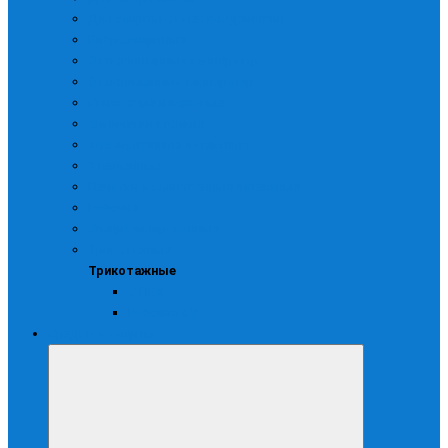
Для защиты от мех.воздействий
Виброзащитные
От повышенных температур
От пониженных температур
Спилковые и кожаные
Химически стойкие
Хозяйственные латексные
Утепленные
Печатки хозяйственные латексные
Рабочие
Специализированные
Трикотажные
Трикотажные
С ПВХ
Рабочие х/б
Средства защиты