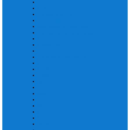
ДИОЛД
Дрели
Электрические мойки
Электролобзики
Шлифмашины угловые (УШМ)
Сварочные аппараты инверторы
Перфораторы
Компрессоры
Погружные насосы
Электроинструмент ДИОЛД
РЕСАНТА
KARCHER
STURM
ВИХРЬ
ЗУБР
Makita
КАЛИБР
Skil
ИНТЕРСКОЛ
PRORAB
TELWIN