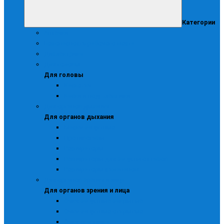
Категории
Аптечки
Безопасность рабочего места
Диэлектрика
Для головы
Для головы
Каскетки
Каски и подшлемники
Для органов дыхания
Для органов дыхания
Маски защитные
Противогазы
Респираторы
Респираторы для защиты от газов
Респираторы с клапаном
Для органов зрения и лица
Для органов зрения и лица
Очки защитные закрытые
Очки защитные открытые
Очки сварщика