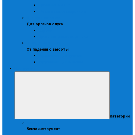
Щитки защитные
Щитки и маски сварочные
Для органов слуха
Для органов слуха
Беруши
Противошумные наушники
От падения с высоты
От падения с высоты
Удерживающие привязи
Удерживающие системы
Инструмент
Категории
Бензоинструмент
Бензоинструмент