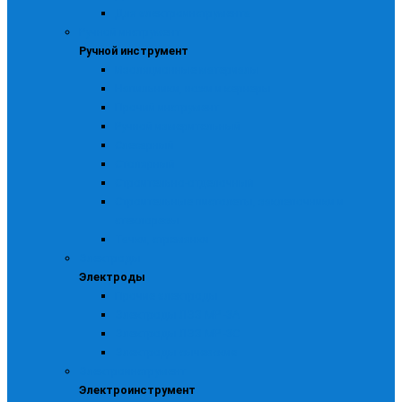
Для электроинструмента
Ручной инструмент
Ручной инструмент
Изоляционные материалы
Напильники, ножи и кернеры
Прочий инструмент
Ручной измерительный
Слесарный
Столярный
Строительно-отделочный
Строительные пистолеты, заклепочники и
стеклорезы
Тачки, стремянки
Электроды
Электроды
Прочие электроды
Электроды ЛЭЗ МР -3А
Электроды ЛЭЗ МР -3С
Электроды сычевские
Электроинструмент
Электроинструмент