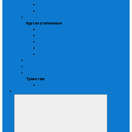
Мужские
Черные
Куртки утепленные
Куртки утепленные
Женские
Мужские
Синие
Со светоотражающими элементами
Черные
Медицинская
Сигнальная
Трикотаж
Трикотаж
Термобелье
Рабочая обувь