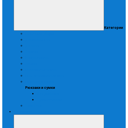
Категории
Головные уборы
Демисезонная
Детская
Зимняя
Камуфляжная
Летняя
Маскирововочная
Противоэнцефалитная
Рюкзаки и сумки
Рюкзаки и сумки
Для рыбалки
Туристические
Трикотаж
Медицинская одежда