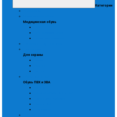
Категории
Аксессуары
Медицинская обувь
Медицинская обувь
Сабо
Сабо медицинские
Туфли для медиков
Детская и подростковая
Для охраны
Для охраны
Берцы
Зимняя
Летняя
Обувь ПВХ и ЭВА
Обувь ПВХ и ЭВА
Галоши
Детская обувь ПВХ и ЭВА
Сапоги для рыбалки
Сапоги ПВХ
Утепленная
Повседневная рабочая