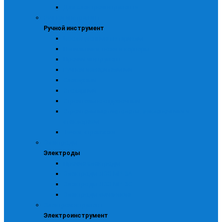
Для электроинструмента
Ручной инструмент
Ручной инструмент
Изоляционные материалы
Напильники, ножи и кернеры
Прочий инструмент
Ручной измерительный
Слесарный
Столярный
Строительно-отделочный
Строительные пистолеты, заклепочники и
стеклорезы
Тачки, стремянки
Электроды
Электроды
Прочие электроды
Электроды ЛЭЗ МР -3А
Электроды ЛЭЗ МР -3С
Электроды сычевские
Электроинструмент
Электроинструмент