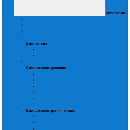
Категории
Аптечки
Безопасность рабочего места
Диэлектрика
Для головы
Для головы
Каскетки
Каски и подшлемники
Для органов дыхания
Для органов дыхания
Маски защитные
Противогазы
Респираторы
Респираторы для защиты от газов
Респираторы с клапаном
Для органов зрения и лица
Для органов зрения и лица
Очки защитные закрытые
Очки защитные открытые
Очки сварщика