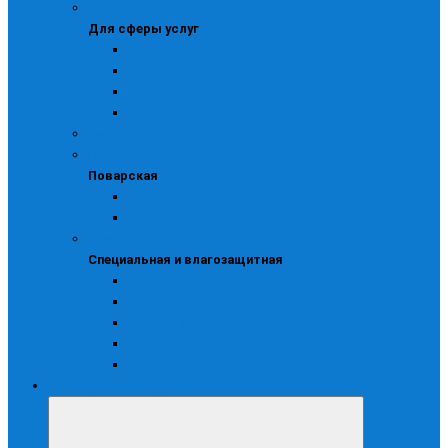
Для сферы услуг
Для сферы услуг
Костюмы
Куртки и блузоны
Рабочие фартуки и сарафаны
Халаты
Сигнальная
Поварская
Поварская
Колпаки
Костюмы
Специальная и влагозащитная
Специальная и влагозащитная
Одежда влагозащитная
Одежда для защиты от ВБФ
Одежда жаростойкая
Одноразовая одежда
Фартуки и нарукавники
Охота, рыбалка, туризм