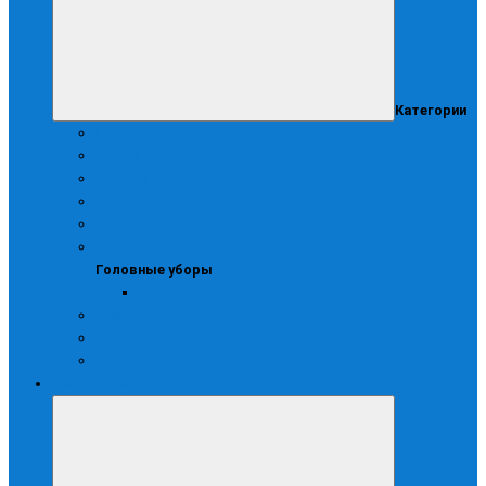
Категории
Блузоны и куртки
Брюки
Жилеты
Зимняя
Костюмы
Головные уборы
Головные уборы
Колпаки
Одноразовая
Халаты
Хирургические костюмы
Зимняя спецодежда