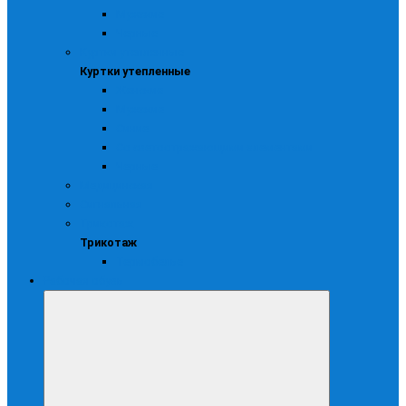
Мужские
Черные
Куртки утепленные
Куртки утепленные
Женские
Мужские
Синие
Со светоотражающими элементами
Черные
Медицинская
Сигнальная
Трикотаж
Трикотаж
Термобелье
Рабочая обувь