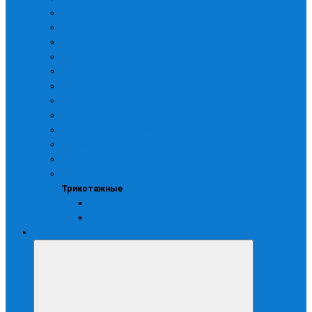
Для защиты от мех.воздействий
Виброзащитные
От повышенных температур
От пониженных температур
Спилковые и кожаные
Химически стойкие
Хозяйственные латексные
Утепленные
Печатки хозяйственные латексные
Рабочие
Специализированные
Трикотажные
Трикотажные
С ПВХ
Рабочие х/б
Средства защиты