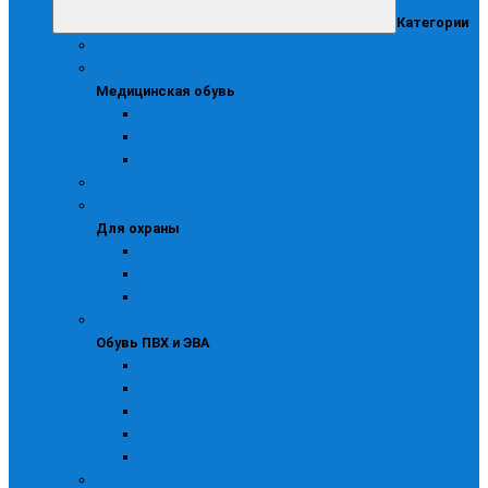
Категории
Аксессуары
Медицинская обувь
Медицинская обувь
Сабо
Сабо медицинские
Туфли для медиков
Детская и подростковая
Для охраны
Для охраны
Берцы
Зимняя
Летняя
Обувь ПВХ и ЭВА
Обувь ПВХ и ЭВА
Галоши
Детская обувь ПВХ и ЭВА
Сапоги для рыбалки
Сапоги ПВХ
Утепленная
Повседневная рабочая