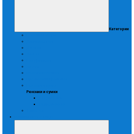
Категории
Головные уборы
Демисезонная
Детская
Зимняя
Камуфляжная
Летняя
Маскирововочная
Противоэнцефалитная
Рюкзаки и сумки
Рюкзаки и сумки
Для рыбалки
Туристические
Трикотаж
Медицинская одежда