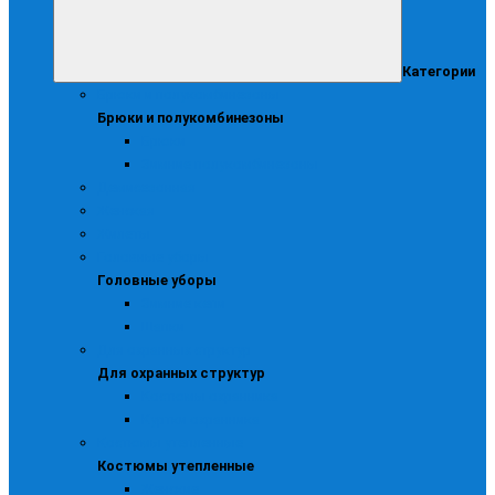
Категории
Брюки и полукомбинезоны
Брюки и полукомбинезоны
Брюки
Зимние полукомбинезоны
Демисезонная
Женская
Жилеты
Головные уборы
Головные уборы
Зимние кепи
Шапки
Для охранных структур
Для охранных структур
Костюмы охранника
Куртки охранника
Костюмы утепленные
Костюмы утепленные
Женские