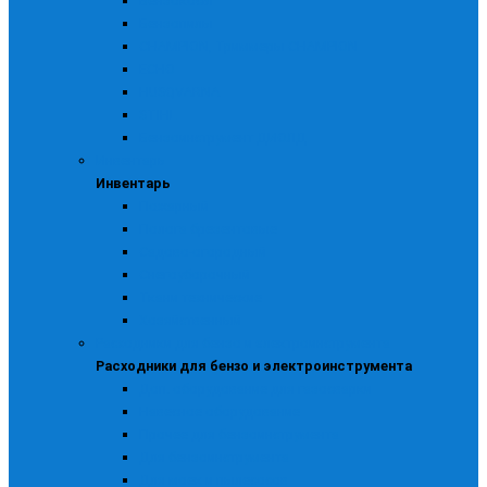
Бензокосы
Бензопилы
CHAMPION, Триммеры CHAMPION
ECHO
HUSQVARNA
STIHL
Бензоинструмент ДИОЛД
Инвентарь
Инвентарь
Пожарный
Полога брезентовые
Садово-огородный
Снегоуборочный
Ткани технические
Хозяйственный
Расходники для бензо и электроинструмента
Расходники для бензо и электроинструмента
Доп. оборудование для газосварки
Навесное оборудование
Прочее для бензоинструмента
Для бензоинструмента
Для моек и пылесосов