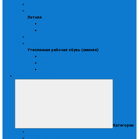
Повседневная зимняя
Летняя
Летняя
Ботинки
Сапоги
Распродажа обуви
Утепленная рабочая обувь (зимняя)
Утепленная рабочая обувь (зимняя)
Зимние ботинки
Зимние полуботинки
Сапоги зимние
Перчатки и рукавицы
Категории
Краги
Диэлектрические