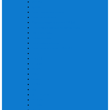
ДИОЛД
Дрели
Электрические мойки
Электролобзики
Шлифмашины угловые (УШМ)
Сварочные аппараты инверторы
Перфораторы
Компрессоры
Погружные насосы
Электроинструмент ДИОЛД
РЕСАНТА
KARCHER
STURM
ВИХРЬ
ЗУБР
Makita
КАЛИБР
Skil
ИНТЕРСКОЛ
PRORAB
TELWIN