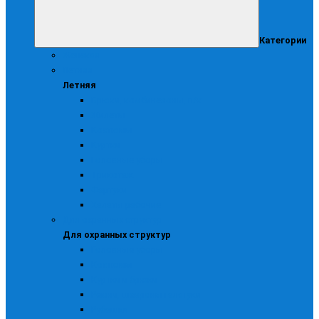
Категории
Женская
Летняя
Летняя
Брюки, комбинезоны, п/к
Жилеты
Костюмы
Куртки
Головные уборы
Трикотаж
Фартуки
Халаты рабочие
Для охранных структур
Для охранных структур
Головные уборы
Костюмы
Куртки и брюки
Ремни, шевроны галстуки
Рубашки