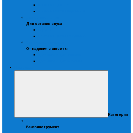
Щитки защитные
Щитки и маски сварочные
Для органов слуха
Для органов слуха
Беруши
Противошумные наушники
От падения с высоты
От падения с высоты
Удерживающие привязи
Удерживающие системы
Инструмент
Категории
Бензоинструмент
Бензоинструмент