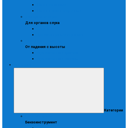
Щитки защитные
Щитки и маски сварочные
Для органов слуха
Для органов слуха
Беруши
Противошумные наушники
От падения с высоты
От падения с высоты
Удерживающие привязи
Удерживающие системы
Инструмент
Категории
Бензоинструмент
Бензоинструмент