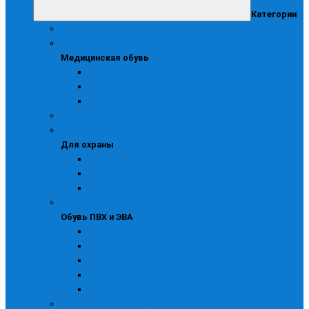
Категории
Аксессуары
Медицинская обувь
Медицинская обувь
Сабо
Сабо медицинские
Туфли для медиков
Детская и подростковая
Для охраны
Для охраны
Берцы
Зимняя
Летняя
Обувь ПВХ и ЭВА
Обувь ПВХ и ЭВА
Галоши
Детская обувь ПВХ и ЭВА
Сапоги для рыбалки
Сапоги ПВХ
Утепленная
Повседневная рабочая