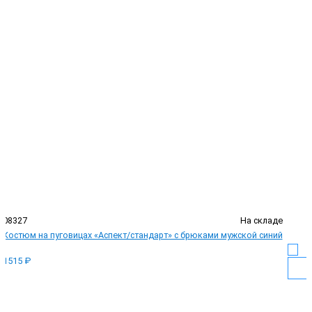
08327
На складе
Костюм на пуговицах «Аспект/стандарт» с брюками мужской синий
1515 ₽