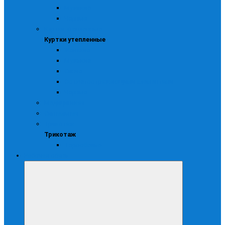
Мужские
Черные
Куртки утепленные
Куртки утепленные
Женские
Мужские
Синие
Со светоотражающими элементами
Черные
Медицинская
Сигнальная
Трикотаж
Трикотаж
Термобелье
Рабочая обувь