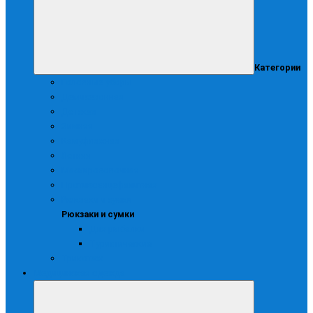
Категории
Головные уборы
Демисезонная
Детская
Зимняя
Камуфляжная
Летняя
Маскирововочная
Противоэнцефалитная
Рюкзаки и сумки
Рюкзаки и сумки
Для рыбалки
Туристические
Трикотаж
Медицинская одежда