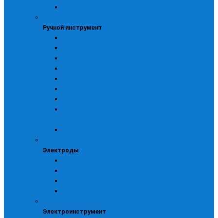
Для электроинструмента
Ручной инструмент
Ручной инструмент
Изоляционные материалы
Напильники, ножи и кернеры
Прочий инструмент
Ручной измерительный
Слесарный
Столярный
Строительно-отделочный
Строительные пистолеты, заклепочники и
стеклорезы
Тачки, стремянки
Электроды
Электроды
Прочие электроды
Электроды ЛЭЗ МР -3А
Электроды ЛЭЗ МР -3С
Электроды сычевские
Электроинструмент
Электроинструмент