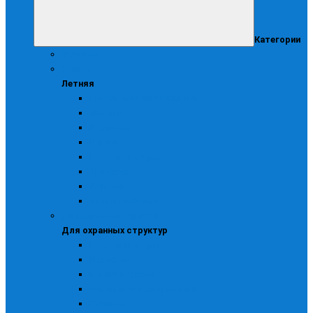
Категории
Женская
Летняя
Летняя
Брюки, комбинезоны, п/к
Жилеты
Костюмы
Куртки
Головные уборы
Трикотаж
Фартуки
Халаты рабочие
Для охранных структур
Для охранных структур
Головные уборы
Костюмы
Куртки и брюки
Ремни, шевроны галстуки
Рубашки