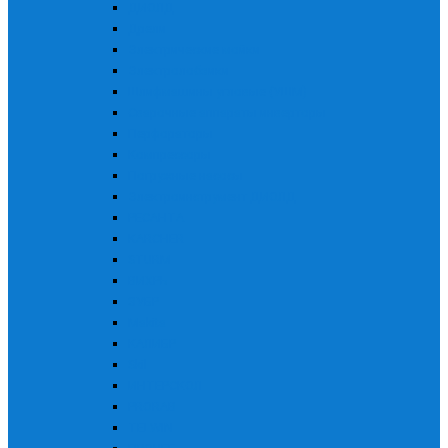
ДИОЛД
Дрели
Электрические мойки
Электролобзики
Шлифмашины угловые (УШМ)
Сварочные аппараты инверторы
Перфораторы
Компрессоры
Погружные насосы
Электроинструмент ДИОЛД
РЕСАНТА
KARCHER
STURM
ВИХРЬ
ЗУБР
Makita
КАЛИБР
Skil
ИНТЕРСКОЛ
PRORAB
TELWIN