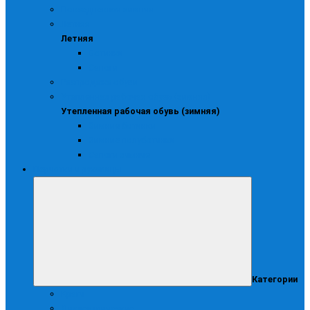
Повседневная зимняя
Летняя
Летняя
Ботинки
Сапоги
Распродажа обуви
Утепленная рабочая обувь (зимняя)
Утепленная рабочая обувь (зимняя)
Зимние ботинки
Зимние полуботинки
Сапоги зимние
Перчатки и рукавицы
Категории
Краги
Диэлектрические