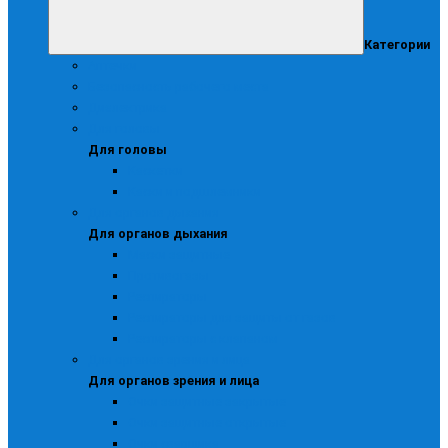
Категории
Аптечки
Безопасность рабочего места
Диэлектрика
Для головы
Для головы
Каскетки
Каски и подшлемники
Для органов дыхания
Для органов дыхания
Маски защитные
Противогазы
Респираторы
Респираторы для защиты от газов
Респираторы с клапаном
Для органов зрения и лица
Для органов зрения и лица
Очки защитные закрытые
Очки защитные открытые
Очки сварщика