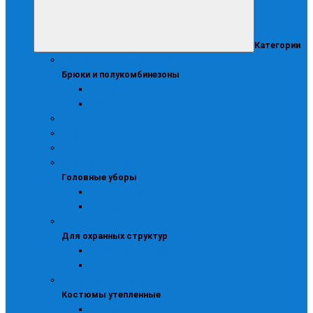
Категории
Брюки и полукомбинезоны
Брюки и полукомбинезоны
Брюки
Зимние полукомбинезоны
Демисезонная
Женская
Жилеты
Головные уборы
Головные уборы
Зимние кепи
Шапки
Для охранных структур
Для охранных структур
Костюмы охранника
Куртки охранника
Костюмы утепленные
Костюмы утепленные
Женские