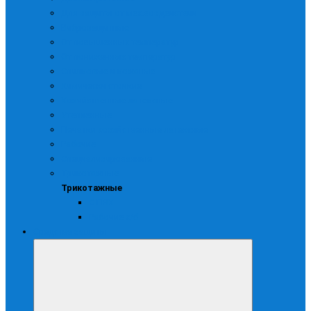
Для защиты от мех.воздействий
Виброзащитные
От повышенных температур
От пониженных температур
Спилковые и кожаные
Химически стойкие
Хозяйственные латексные
Утепленные
Печатки хозяйственные латексные
Рабочие
Специализированные
Трикотажные
Трикотажные
С ПВХ
Рабочие х/б
Средства защиты