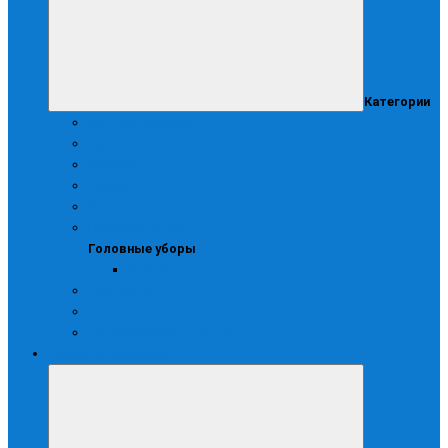
Категории
Блузоны и куртки
Брюки
Жилеты
Зимняя
Костюмы
Головные уборы
Головные уборы
Колпаки
Одноразовая
Халаты
Хирургические костюмы
Зимняя спецодежда