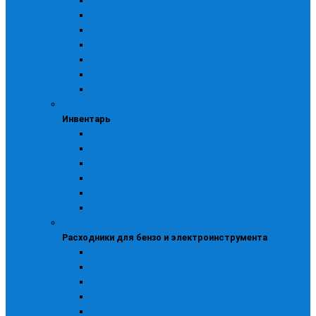
Бензокосы
Бензопилы
CHAMPION, Триммеры CHAMPION
ECHO
HUSQVARNA
STIHL
Бензоинструмент ДИОЛД
Инвентарь
Инвентарь
Пожарный
Полога брезентовые
Садово-огородный
Снегоуборочный
Ткани технические
Хозяйственный
Расходники для бензо и электроинструмента
Расходники для бензо и электроинструмента
Доп. оборудование для газосварки
Навесное оборудование
Прочее для бензоинструмента
Для бензоинструмента
Для моек и пылесосов