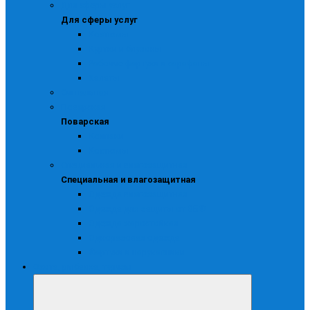
Для сферы услуг
Для сферы услуг
Костюмы
Куртки и блузоны
Рабочие фартуки и сарафаны
Халаты
Сигнальная
Поварская
Поварская
Колпаки
Костюмы
Специальная и влагозащитная
Специальная и влагозащитная
Одежда влагозащитная
Одежда для защиты от ВБФ
Одежда жаростойкая
Одноразовая одежда
Фартуки и нарукавники
Охота, рыбалка, туризм